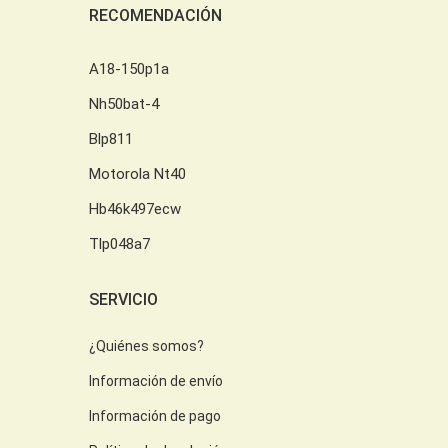
RECOMENDACIÓN
A18-150p1a
Nh50bat-4
Blp811
Motorola Nt40
Hb46k497ecw
Tlp048a7
SERVICIO
¿Quiénes somos?
Información de envío
Información de pago