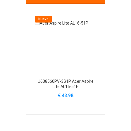
Nuevo
Nuevo
U638560PV-3S1P Acer Aspire
U4867123PV-
Lite AL16-51P
Lite
€ 43.98
€