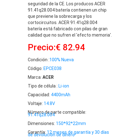
seguridad de la CE. Los producos ACER
91.41q28.004 batería contienen un chip
que previene la sobrecarga y los
cortocircuitos. ACER 91.41q28.004
batería está fabricado con pilas de gran
calidad que no sufren el 'efecto memoria'.
Precio:€ 82.94
Condición :
100% Nueva
Código:
EPCE038
Marca:
ACER
Tipo de célula :
Li-ion
Capacidad:
4400mAh
Voltaje:
14.8V
Número de parte compatible:
91.41q28.004
Dimensiones:
150*92*22mm
Garantía:
12 meses de garantía y 30 días
de devolución de dinero