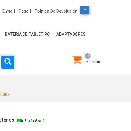
Envío |
Pago |
Política De Devolución
BATERÍA DE TABLET PC
ADAPTADÓRES
0
Mi Carrito
2
8.002
ctenos