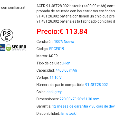
ACER 91.48T28.002 batería (4400.00 mAh) cont
 con confianza!
probado de acuerdo con los estrictos estándar
91.48T28.002 batería contienen un chip que prev
91.48T28.002 batería está fabricado con pilas d
Precio:€ 113.84
Condición :
100% Nueva
Código:
EPCE019
Marca:
ACER
Tipo de célula :
Li-ion
Capacidad:
4400.00 mAh
Voltaje:
11.10 V
Número de parte compatible:
91.48T28.002
Color:
dark grey
Dimensiones:
223.00x73.20x21.30 mm
Garantía:
12 meses de garantía y 30 días de dev
Disponibilidad:
¡En stock!