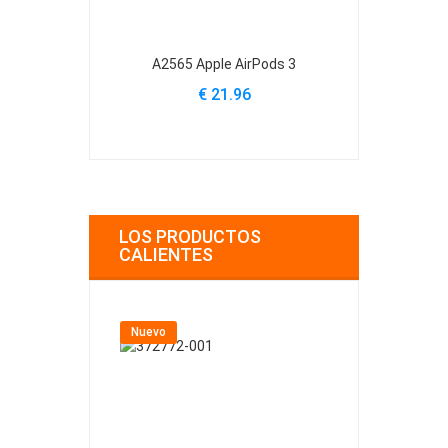
A2565 Apple AirPods 3
EC003 Apple
€ 21.96
€
LOS PRODUCTOS
CALIENTES
Nuevo
Nuevo