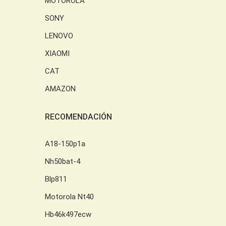
MOTOROLA
SONY
LENOVO
XIAOMI
CAT
AMAZON
RECOMENDACIÓN
A18-150p1a
Nh50bat-4
Blp811
Motorola Nt40
Hb46k497ecw