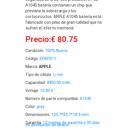
A1045 batería contienen un chip que
previene la sobrecarga y los
cortocircuitos. APPLE A1045 batería está
fabricado con pilas de gran calidad que no
sufren el 'efecto memoria'.
Precio:€ 80.75
Condición :
100% Nueva
Código:
EPAP011
Marca:
APPLE
Tipo de célula :
Li-ion
Capacidad:
4400.00 mAh
Voltaje:
10.80 V
Número de parte compatible:
A1045
Color:
grey
Dimensiones:
120.7*83.7*18.9 mm
Garantía:
12 meses de garantía y 30 días
de devolución de dinero