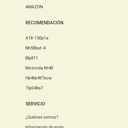
AMAZON
RECOMENDACIÓN
A18-150p1a
Nh50bat-4
Blp811
Motorola Nt40
Hb46k497ecw
Tlp048a7
SERVICIO
¿Quiénes somos?
Información de envío