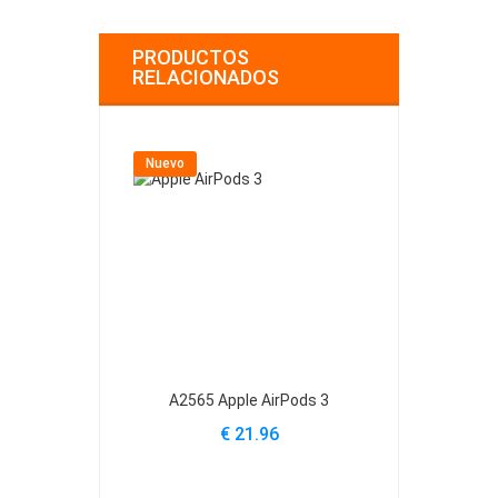
PRODUCTOS
RELACIONADOS
Nuevo
Nuevo
A2565 Apple AirPods 3
EC003 Apple
€ 21.96
€