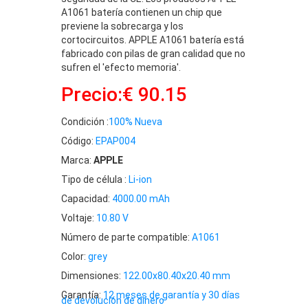
A1061 batería contienen un chip que
previene la sobrecarga y los
cortocircuitos. APPLE A1061 batería está
fabricado con pilas de gran calidad que no
sufren el 'efecto memoria'.
Precio:€ 90.15
Condición :
100% Nueva
Código:
EPAP004
Marca:
APPLE
Tipo de célula :
Li-ion
Capacidad:
4000.00 mAh
Voltaje:
10.80 V
Número de parte compatible:
A1061
Color:
grey
Dimensiones:
122.00x80.40x20.40 mm
Garantía:
12 meses de garantía y 30 días
de devolución de dinero