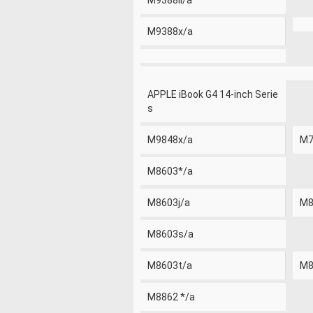
M9388ll/a
M9388x/a
APPLE iBook G4 14-inch Serie
s
M9848x/a
M7
M8603*/a
M8603j/a
M8
M8603s/a
M8603t/a
M8
M8862 */a