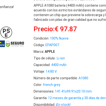
APPLE A1080 batería (4400 mAh) contiene comp
onfianza!
acuerdo con los estrictos estándares de seguri
contienen un chip que previene la sobrecarga y 
fabricado con pilas de gran calidad que no sufre
Precio:€ 97.87
Condición :
100% Nueva
Código:
EPAP007
Marca:
APPLE
Tipo de célula :
Li-ion
Capacidad:
4400 mAh
Voltaje:
14.80 V
Número de parte compatible:
A1080
Color:
french grey
Dimensiones:
141.41x99.91x20.10 mm
Garantía:
12 meses de garantía y 30 días de dev
Disponibilidad:
¡En stock!