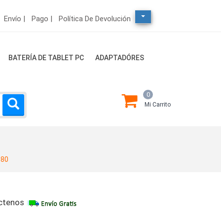
Envío |
Pago |
Política De Devolución
BATERÍA DE TABLET PC
ADAPTADÓRES
0
Mi Carrito
080
ctenos