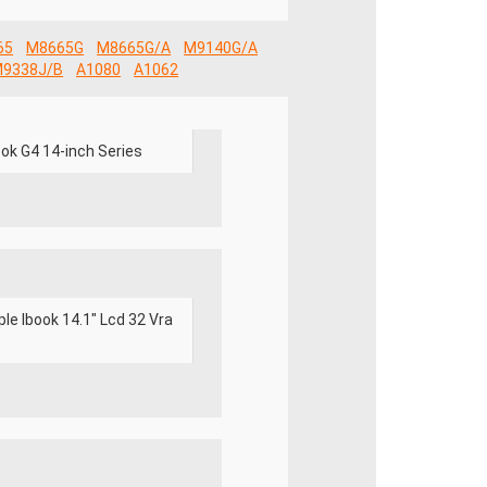
65
M8665G
M8665G/A
M9140G/A
9338J/B
A1080
A1062
ook G4 14-inch Series
le Ibook 14.1" Lcd 32 Vra