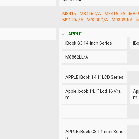
M8416
M8416G/A
M8416J/A
M86
M9140J/A
M9338G/A
M9338J/A
M
APPLE
iBook G3 14-inch Series
iB
M8862LL/A
APPLE iBook 14 1" LCD Series
Apple Ibook 14.1" Lcd 16 Vra
App
m
m
APPLE iBook G3 14-inch Serie
s