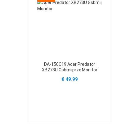
DA-150C19 Acer Predator
ADP-230JB-
XB273U Gsbmiiprzx Monitor
Helio
€ 49.99
€