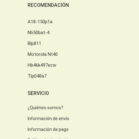
RECOMENDACIÓN
A18-150p1a
Nh50bat-4
Blp811
Motorola Nt40
Hb46k497ecw
Tlp048a7
SERVICIO
¿Quiénes somos?
Información de envío
Información de pago