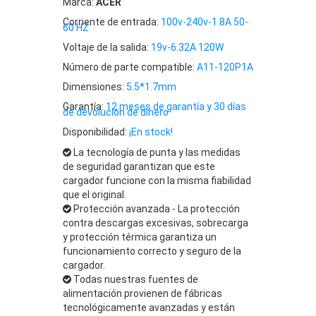
Marca:
ACER
Corriente de entrada:
100v-240v-1.8A 50-
60 HZ
Voltaje de la salida:
19v-6.32A 120W
Número de parte compatible:
A11-120P1A
Dimensiones:
5.5*1.7mm
Garantía:
12 meses de garantía y 30 días
de devolución de dinero
Disponibilidad:
¡En stock!
La tecnología de punta y las medidas
de seguridad garantizan que este
cargador funcione con la misma fiabilidad
que el original.
Protección avanzada - La protección
contra descargas excesivas, sobrecarga
y protección térmica garantiza un
funcionamiento correcto y seguro de la
cargador.
Todas nuestras fuentes de
alimentación provienen de fábricas
tecnológicamente avanzadas y están