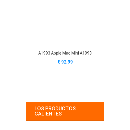
A1993 Apple Mac Mini A1993
614-0515 App
MD3
€ 92.99
€
LOS PRODUCTOS
CALIENTES