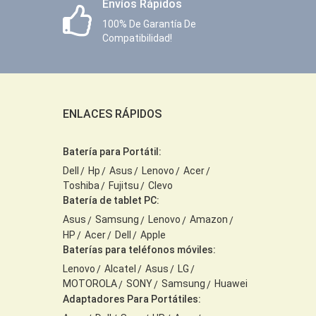
Envíos Rápidos
100% De Garantía De
Compatibilidad!
ENLACES RÁPIDOS
Batería para Portátil:
Dell
Hp
Asus
Lenovo
Acer
Toshiba
Fujitsu
Clevo
Batería de tablet PC:
Asus
Samsung
Lenovo
Amazon
HP
Acer
Dell
Apple
Baterías para teléfonos móviles:
Lenovo
Alcatel
Asus
LG
MOTOROLA
SONY
Samsung
Huawei
Adaptadores Para Portátiles: