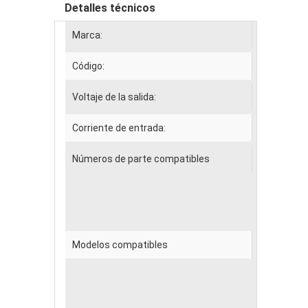
Detalles técnicos
Marca:
APPLE
Código:
ADAP001
Voltaje de la salida:
18.5V--4
Corriente de entrada:
100-240V
Números de parte compatibles
output:16
DC connec
Dimensi
color: wh
A1172, 6
Modelos compatibles
Apple Ma
MA463LL/
MA611LL/
15-inch, 
2007 15.