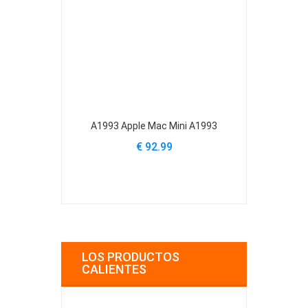
A1993 Apple Mac Mini A1993
614-0515 App
MD3
€ 92.99
€
LOS PRODUCTOS
CALIENTES