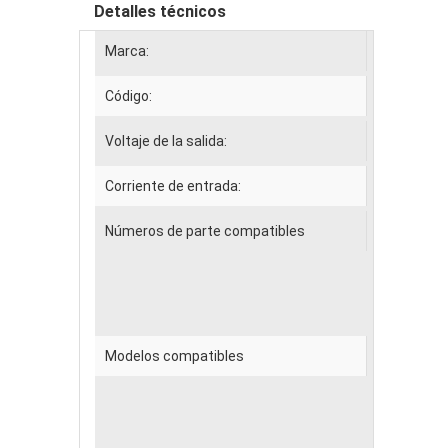
Detalles técnicos
Marca:
APPLE
Código:
ADAP001
Voltaje de la salida:
18.5V--4
Corriente de entrada:
100-240V
Números de parte compatibles
output:16
DC connec
Dimensi
color: wh
A1172, 6
Modelos compatibles
Apple Ma
MA463LL/
MA611LL/
15-inch, 
2007 15.