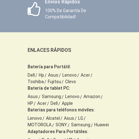
Envíos Rápidos
100% De Garantía De
Compatibilidad!
ENLACES RÁPIDOS
Batería para Portátil:
Dell
Hp
Asus
Lenovo
Acer
Toshiba
Fujitsu
Clevo
Batería de tablet PC:
Asus
Samsung
Lenovo
Amazon
HP
Acer
Dell
Apple
Baterías para teléfonos móviles:
Lenovo
Alcatel
Asus
LG
MOTOROLA
SONY
Samsung
Huawei
Adaptadores Para Portátiles: