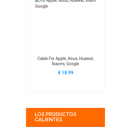
Cable For Apple, Asus, Huawei,
BN44-00
Xiaomi, Google
C34J791
€ 18.99
€
LOS PRODUCTOS
CALIENTES