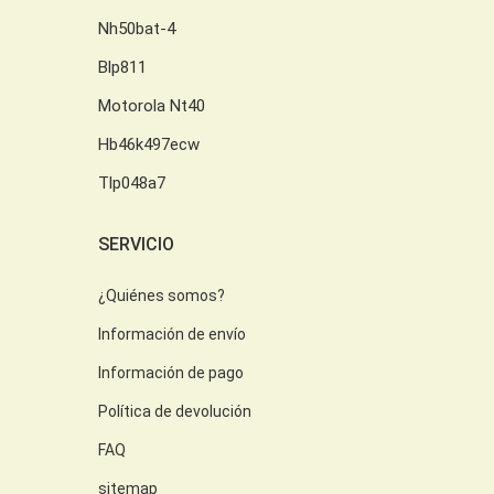
Nh50bat-4
Blp811
Motorola Nt40
Hb46k497ecw
Tlp048a7
SERVICIO
¿Quiénes somos?
Información de envío
Información de pago
Política de devolución
FAQ
sitemap