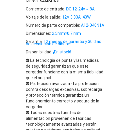
Marca:
SAMSUNG
Corriente de entrada:
DC 12-24v ~ 8A
Voltaje de la salida:
12V 3.33A, 40W
Número de parte compatible:
A12-040N1A
Dimensiones:
2.5mm×0.7 mm
Garantía:
12 meses de garantía y 30 días
de devolución de dinero
Disponibilidad:
¡En stock!
La tecnología de punta y las medidas
de seguridad garantizan que este
cargador funcione con la misma fiabilidad
que el original.
Protección avanzada - La protección
contra descargas excesivas, sobrecarga
y protección térmica garantiza un
funcionamiento correcto y seguro de la
cargador.
Todas nuestras fuentes de
alimentación provienen de fábricas
tecnológicamente avanzadas y están
sujetas a estrictos controles de calidad.