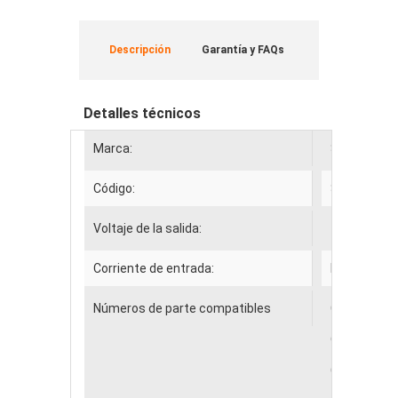
Descripción
Garantía y FAQs
Detalles técnicos
Marca:
SAMSUNG
Código:
SAM17574
Voltaje de la salida:
12V 3.33A,
Corriente de entrada:
DC 12-24v 
Números de parte compatibles
Car Plug:
DC
OUTPUT:
1
Connecter s