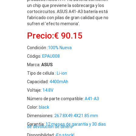
un chip que previene la sobrecarga y los
cortocircuitos. ASUS A41-A3 batería está
fabricado con pilas de gran calidad que no
sufren el 'efecto memoria'.
Precio:€ 90.15
Condición :
100% Nueva
Código:
EPAU008
Marca:
ASUS
Tipo de célula :
Li-ion
Capacidad:
4400mAh
Voltaje:
14.8V
Número de parte compatible:
A41-A3
Color:
black
Dimensiones:
267.8X49.4X21.85 mm
Garantía:
12 meses de garantía y 30 días
de devolución de dinero
Disponibilidad:
¡En stock!