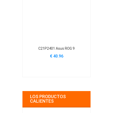
C21P2401 Asus ROG 9
C31N2404 As
S
€ 40.96
€
LOS PRODUCTOS
CALIENTES