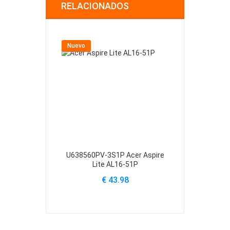
RELACIONADOS
Nuevo
Nuevo
U638560PV-3S1P Acer Aspire
U4867123PV-
Lite AL16-51P
Lite
€ 43.98
€