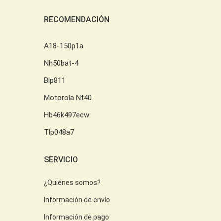
RECOMENDACIÓN
A18-150p1a
Nh50bat-4
Blp811
Motorola Nt40
Hb46k497ecw
Tlp048a7
SERVICIO
¿Quiénes somos?
Información de envío
Información de pago