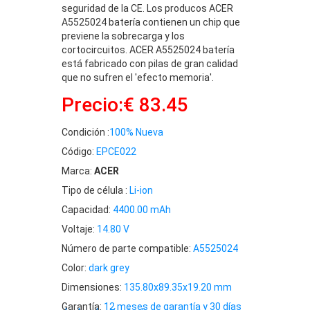
seguridad de la CE. Los producos ACER
A5525024 batería contienen un chip que
previene la sobrecarga y los
cortocircuitos. ACER A5525024 batería
está fabricado con pilas de gran calidad
que no sufren el 'efecto memoria'.
Precio:€ 83.45
Condición :
100% Nueva
Código:
EPCE022
Marca:
ACER
Tipo de célula :
Li-ion
Capacidad:
4400.00 mAh
Voltaje:
14.80 V
Número de parte compatible:
A5525024
Color:
dark grey
Dimensiones:
135.80x89.35x19.20 mm
Garantía:
12 meses de garantía y 30 días