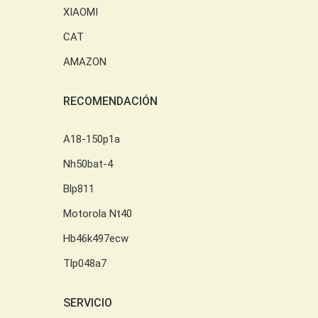
XIAOMI
CAT
AMAZON
RECOMENDACIÓN
A18-150p1a
Nh50bat-4
Blp811
Motorola Nt40
Hb46k497ecw
Tlp048a7
SERVICIO