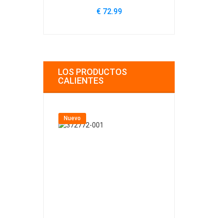
€ 72.99
€
LOS PRODUCTOS
CALIENTES
Nuevo
Nuevo