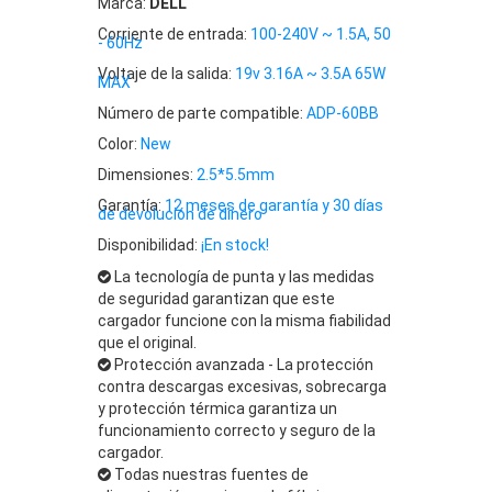
Marca:
DELL
Corriente de entrada:
100-240V ~ 1.5A, 50
- 60Hz
Voltaje de la salida:
19v 3.16A ~ 3.5A 65W
MAX
Número de parte compatible:
ADP-60BB
Color:
New
Dimensiones:
2.5*5.5mm
Garantía:
12 meses de garantía y 30 días
de devolución de dinero
Disponibilidad:
¡En stock!
La tecnología de punta y las medidas
de seguridad garantizan que este
cargador funcione con la misma fiabilidad
que el original.
Protección avanzada - La protección
contra descargas excesivas, sobrecarga
y protección térmica garantiza un
funcionamiento correcto y seguro de la
cargador.
Todas nuestras fuentes de