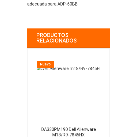
adecuada para ADP-60BB
PRODUCTOS
RELACIONADOS
Nuevo
Nuevo
DA330PM190 Dell Alienware
H240EBS-00 D
M18/R9-7845HX
39