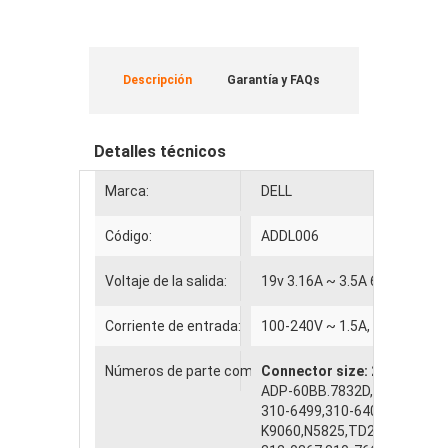
Descripción
Garantía y FAQs
Detalles técnicos
Marca:
DELL
Código:
ADDL006
Voltaje de la salida:
19v 3.16A ~ 3.5A 65W MAX
Corriente de entrada:
100-240V ~ 1.5A, 50 - 60Hz
Números de parte compatibles
Connector size: 2.5*5.5 mm
ADP-60BB.7832D,PA-16,310-
310-6499,310-6405,ADP-60N
K9060,N5825,TD230,5.WD97