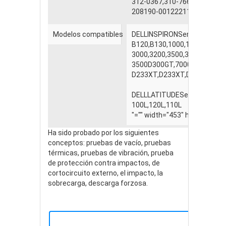
312-0367,310-7667,PA-16,P
208190-001222113-001,TD2
Modelos compatibles
DELLINSPIRONSeries:
B120,B130,1000,1200,1300,2
3000,3200,3500,3500D233X
3500D300GT,7000,7000D266
D233XT,D233XT,D266GT,D3
DELLLATITUDESeries:
100L,120L,110L
"="" width="453" height="286
Ha sido probado por los siguientes
conceptos: pruebas de vacío, pruebas
térmicas, pruebas de vibración, prueba
de protección contra impactos, de
cortocircuito externo, el impacto, la
sobrecarga, descarga forzosa.