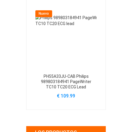
Nuevo
Nuevo
PH55A33JU-CAB Philips
1091398 Phili
989803184941 PageWriter
750 557P 75
TC10 TC20 ECG Lead
€
€ 109.99