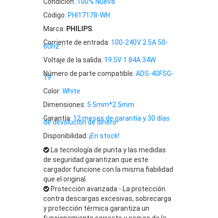
Condición :
100% Nueva
Código:
PHI17178-WH
Marca:
PHILIPS
Corriente de entrada:
100-240V 2.5A 50-
60Hz
Voltaje de la salida:
19.5V 1.84A 34W
Número de parte compatible:
ADS-40FSG-
19
Color:
White
Dimensiones:
5.5mm*2.5mm
Garantía:
12 meses de garantía y 30 días
de devolución de dinero
Disponibilidad:
¡En stock!
La tecnología de punta y las medidas
de seguridad garantizan que este
cargador funcione con la misma fiabilidad
que el original.
Protección avanzada - La protección
contra descargas excesivas, sobrecarga
y protección térmica garantiza un
funcionamiento correcto y seguro de la