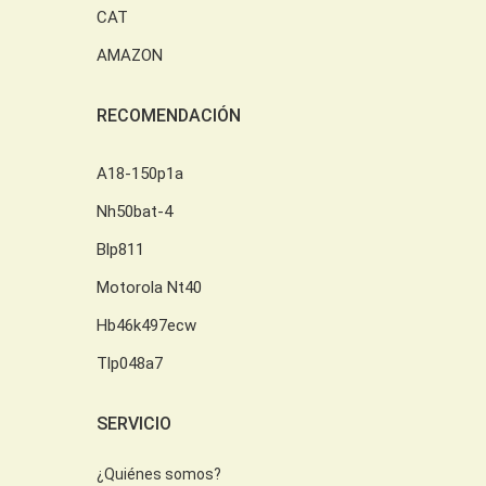
CAT
AMAZON
RECOMENDACIÓN
A18-150p1a
Nh50bat-4
Blp811
Motorola Nt40
Hb46k497ecw
Tlp048a7
SERVICIO
¿Quiénes somos?