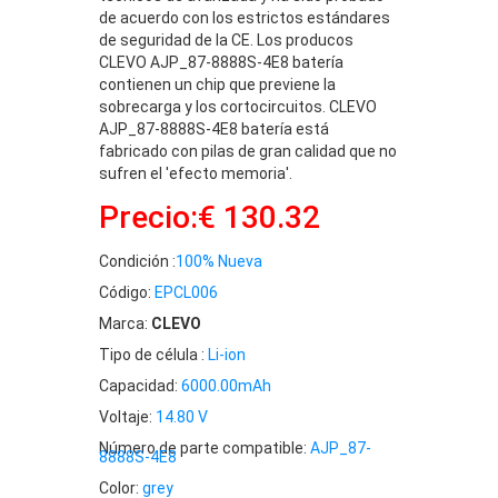
de acuerdo con los estrictos estándares
de seguridad de la CE. Los producos
CLEVO AJP_87-8888S-4E8 batería
contienen un chip que previene la
sobrecarga y los cortocircuitos. CLEVO
AJP_87-8888S-4E8 batería está
fabricado con pilas de gran calidad que no
sufren el 'efecto memoria'.
Precio:€ 130.32
Condición :
100% Nueva
Código:
EPCL006
Marca:
CLEVO
Tipo de célula :
Li-ion
Capacidad:
6000.00mAh
Voltaje:
14.80 V
Número de parte compatible:
AJP_87-
8888S-4E8
Color:
grey