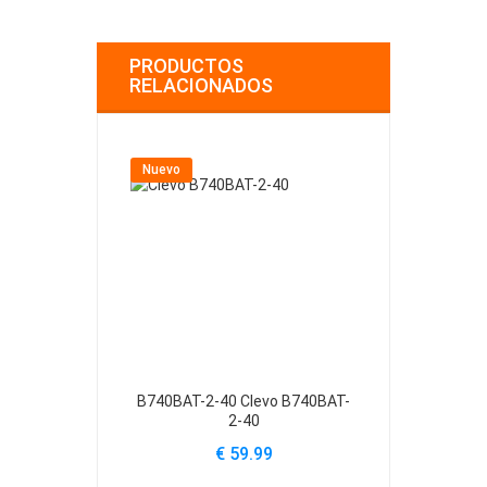
PRODUCTOS
RELACIONADOS
Nuevo
Nuevo
B740BAT-2-40 Clevo B740BAT-
B740BAT-3-6
2-40
€ 59.99
€