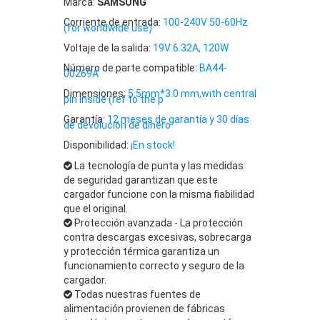
Marca:
SAMSUNG
Corriente de entrada:
100-240V 50-60Hz
(for worldwide use)
Voltaje de la salida:
19V 6.32A, 120W
Número de parte compatible:
BA44-
00269A
Dimensiones:
5.5mm*3.0 mm,with central
pin inside (ref to the p
Garantía:
12 meses de garantía y 30 días
de devolución de dinero
Disponibilidad:
¡En stock!
La tecnología de punta y las medidas
de seguridad garantizan que este
cargador funcione con la misma fiabilidad
que el original.
Protección avanzada - La protección
contra descargas excesivas, sobrecarga
y protección térmica garantiza un
funcionamiento correcto y seguro de la
cargador.
Todas nuestras fuentes de
alimentación provienen de fábricas