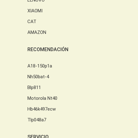
XIAOMI
CAT
AMAZON
RECOMENDACIÓN
A18-150p1a
Nh50bat-4
Blp811
Motorola Nt40
Hb46k497ecw
Tlp048a7
SERVICIO