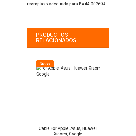
reemplazo adecuada para BA44-00269A
PRODUCTOS
RELACIONADOS
Nuevo
Nuevo
Cable For Apple, Asus, Huawei,
BN44-00
Xiaomi, Google
C34J791