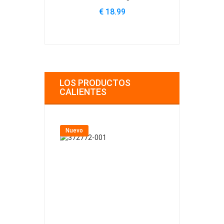
€ 18.99
€
LOS PRODUCTOS
CALIENTES
Nuevo
Nuevo