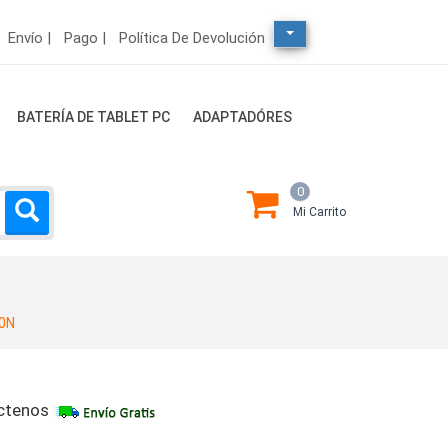
Envío |
Pago |
Política De Devolución
BATERÍA DE TABLET PC
ADAPTADÓRES
0
Mi Carrito
0N
ctenos