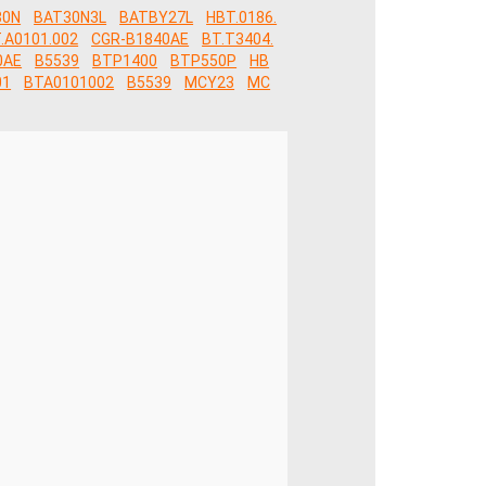
30N
BAT30N3L
BATBY27L
HBT.0186.
.A0101.002
CGR-B1840AE
BT.T3404.
0AE
B5539
BTP1400
BTP550P
HB
01
BTA0101002
B5539
MCY23
MC