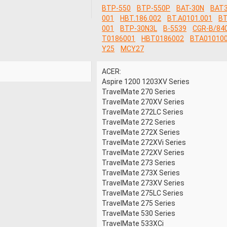
BTP-550
BTP-550P
BAT-30N
BAT
001
HBT.186.002
BT.A0101.001
BT
001
BTP-30N3L
B-5539
CGR-B/84
T0186001
HBT0186002
BTA01010
Y25
MCY27
ACER:
Aspire 1200 1203XV Series
TraveIMate 270 Series
TraveIMate 270XV Series
TraveIMate 272LC Series
TraveIMate 272 Series
TraveIMate 272X Series
TraveIMate 272XVi Series
TraveIMate 272XV Series
TraveIMate 273 Series
TraveIMate 273X Series
TraveIMate 273XV Series
TraveIMate 275LC Series
TraveIMate 275 Series
TraveIMate 530 Series
TraveIMate 533XCi