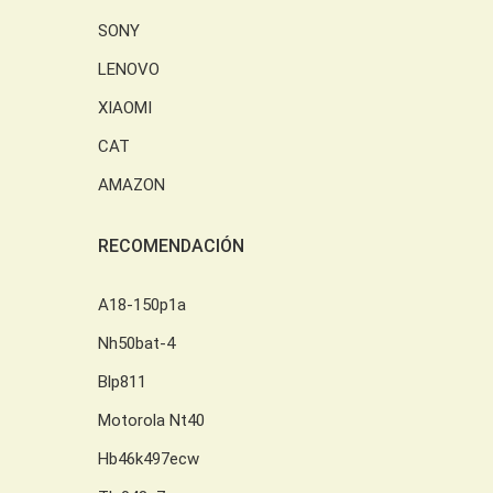
SONY
LENOVO
XIAOMI
CAT
AMAZON
RECOMENDACIÓN
A18-150p1a
Nh50bat-4
Blp811
Motorola Nt40
Hb46k497ecw