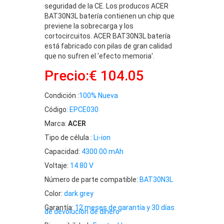
seguridad de la CE. Los producos ACER
BAT30N3L batería contienen un chip que
previene la sobrecarga y los
cortocircuitos. ACER BAT30N3L batería
está fabricado con pilas de gran calidad
que no sufren el 'efecto memoria'.
Precio:€ 104.05
Condición :
100% Nueva
Código:
EPCE030
Marca:
ACER
Tipo de célula :
Li-ion
Capacidad:
4300.00 mAh
Voltaje:
14.80 V
Número de parte compatible:
BAT30N3L
Color:
dark grey
Garantía:
12 meses de garantía y 30 días
de devolución de dinero