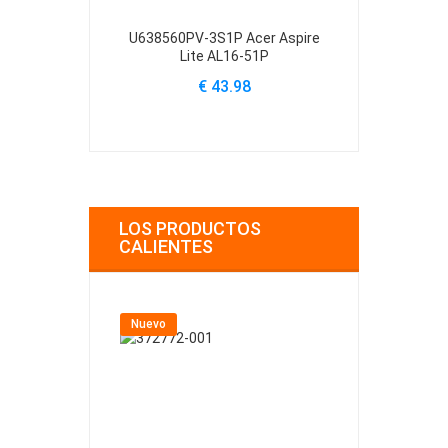
U638560PV-3S1P Acer Aspire
U4867123PV-
Lite AL16-51P
Lite
€ 43.98
€
LOS PRODUCTOS
CALIENTES
Nuevo
Nuevo