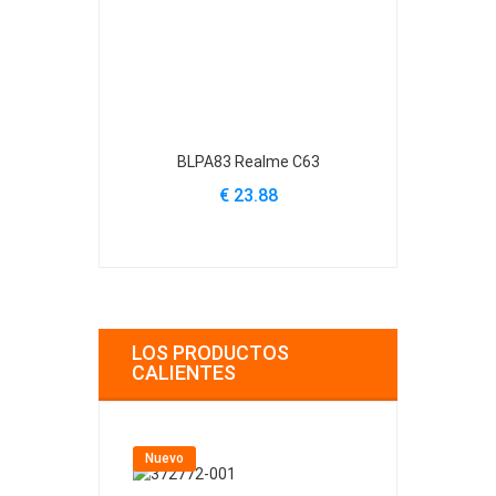
BLPA83 Realme C63
BLPA87 
€ 23.88
€
LOS PRODUCTOS
CALIENTES
Nuevo
Nuevo