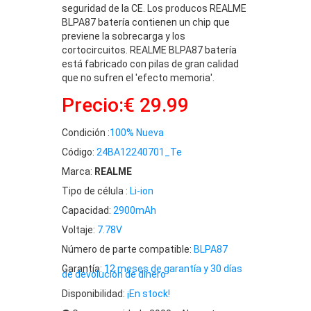
seguridad de la CE. Los producos REALME
BLPA87 batería contienen un chip que
previene la sobrecarga y los
cortocircuitos. REALME BLPA87 batería
está fabricado con pilas de gran calidad
que no sufren el 'efecto memoria'.
Precio:€ 29.99
Condición :
100% Nueva
Código:
24BA12240701_Te
Marca:
REALME
Tipo de célula :
Li-ion
Capacidad:
2900mAh
Voltaje:
7.78V
Número de parte compatible:
BLPA87
Garantía:
12 meses de garantía y 30 días
de devolución de dinero
Disponibilidad:
¡En stock!