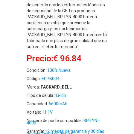
de acuerdo con los estrictos estándares
de seguridad de la CE. Los producos
PACKARD_BELL BP-LYN-4000 batería
contienen un chip que previene la
sobrecarga y los cortocircuitos.
PACKARD_BELL BP-LYN-4000 batería está
fabricado con pilas de gran calidad que no
sufren el 'efecto memoria'.
Precio:€ 96.84
Condición :
100% Nueva
Código:
EPPB004
Marca:
PACKARD_BELL
Tipo de célula :
Li-ion
Capacidad:
6600mAh
Voltaje:
11.1V
Número de parte compatible:
BP-LYN-
4000
Garantía:
12 meses de garantía y 30 días
de devolución de dinero