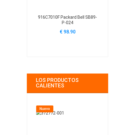
916C7010F Packard Bell SB89-
4418078000
P-024
EasyNote 
SW86 W891
€ 98.90
€ 
LOS PRODUCTOS
CALIENTES
Nuevo
Nuevo