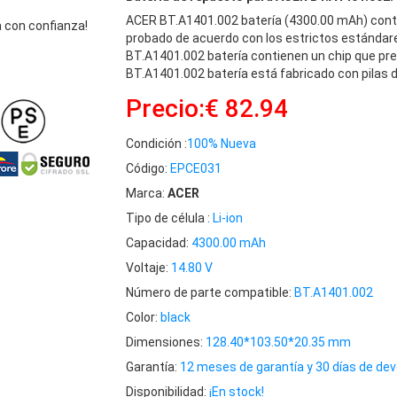
ACER BT.A1401.002 batería (4300.00 mAh) cont
 con confianza!
probado de acuerdo con los estrictos estándar
BT.A1401.002 batería contienen un chip que prev
BT.A1401.002 batería está fabricado con pilas d
Precio:€ 82.94
Condición :
100% Nueva
Código:
EPCE031
Marca:
ACER
Tipo de célula :
Li-ion
Capacidad:
4300.00 mAh
Voltaje:
14.80 V
Número de parte compatible:
BT.A1401.002
Color:
black
Dimensiones:
128.40*103.50*20.35 mm
Garantía:
12 meses de garantía y 30 días de dev
Disponibilidad:
¡En stock!