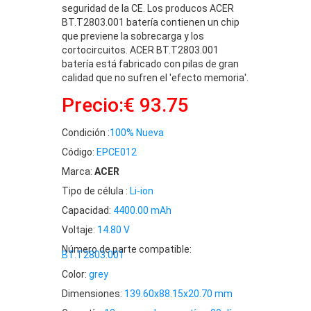
seguridad de la CE. Los producos ACER
BT.T2803.001 batería contienen un chip
que previene la sobrecarga y los
cortocircuitos. ACER BT.T2803.001
batería está fabricado con pilas de gran
calidad que no sufren el 'efecto memoria'.
Precio:€ 93.75
Condición :
100% Nueva
Código:
EPCE012
Marca:
ACER
Tipo de célula :
Li-ion
Capacidad:
4400.00 mAh
Voltaje:
14.80 V
Número de parte compatible:
BT.T2803.001
Color:
grey
Dimensiones:
139.60x88.15x20.70 mm