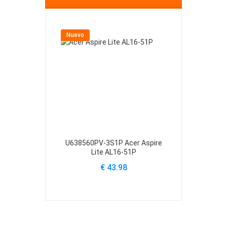
Nuevo
Nuevo
U638560PV-3S1P Acer Aspire
U4867123PV-
Lite AL16-51P
Lite
€ 43.98
€