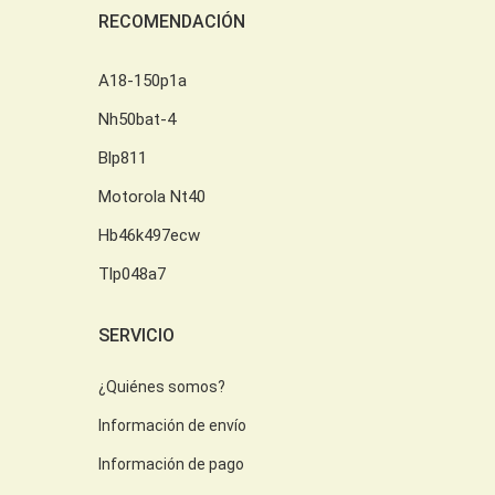
RECOMENDACIÓN
A18-150p1a
Nh50bat-4
Blp811
Motorola Nt40
Hb46k497ecw
Tlp048a7
SERVICIO
¿Quiénes somos?
Información de envío
Información de pago