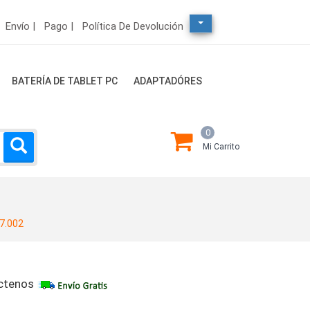
Envío |
Pago |
Política De Devolución
BATERÍA DE TABLET PC
ADAPTADÓRES
0
Mi Carrito
2
7.002
ctenos