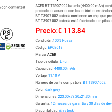
ACER BT.T3907.002 batería (4400.00 mAh) cont
 con confianza!
probado de acuerdo con los estrictos estándar
BT.T3907.002 batería contienen un chip que pre
BT.T3907.002 batería está fabricado con pilas d
Precio:€ 113.84
Condición :
100% Nueva
Código:
EPCE019
Marca:
ACER
Tipo de célula :
Li-ion
Capacidad:
4400.00 mAh
Voltaje:
11.10 V
Número de parte compatible:
BT.T3907.002
Color:
dark grey
Dimensiones:
223.00x73.20x21.30 mm
Garantía:
12 meses de garantía y 30 días de dev
Disponibilidad:
¡En stock!