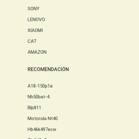
SONY
LENOVO
XIAOMI
CAT
AMAZON
RECOMENDACIÓN
A18-150p1a
Nh50bat-4
Blp811
Motorola Nt40
Hb46k497ecw