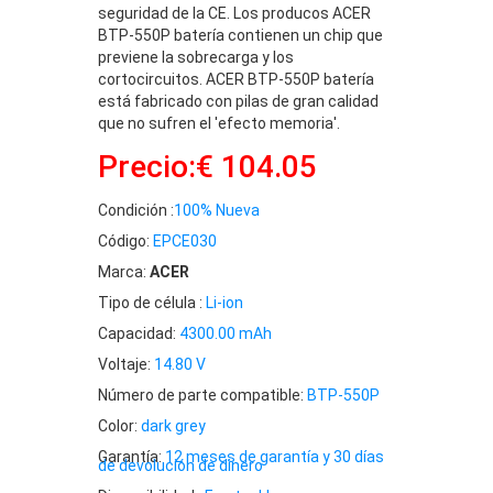
seguridad de la CE. Los producos ACER
BTP-550P batería contienen un chip que
previene la sobrecarga y los
cortocircuitos. ACER BTP-550P batería
está fabricado con pilas de gran calidad
que no sufren el 'efecto memoria'.
Precio:€ 104.05
Condición :
100% Nueva
Código:
EPCE030
Marca:
ACER
Tipo de célula :
Li-ion
Capacidad:
4300.00 mAh
Voltaje:
14.80 V
Número de parte compatible:
BTP-550P
Color:
dark grey
Garantía:
12 meses de garantía y 30 días
de devolución de dinero