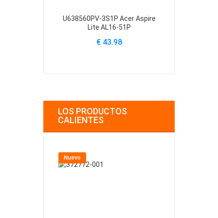
U638560PV-3S1P Acer Aspire
U4867123PV-
Lite AL16-51P
Lite
€ 43.98
€
LOS PRODUCTOS
CALIENTES
Nuevo
Nuevo