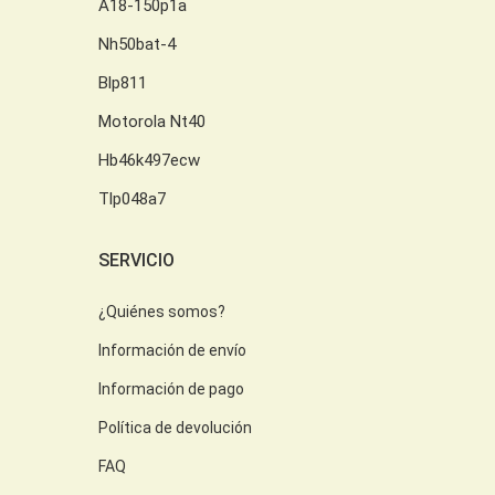
A18-150p1a
Nh50bat-4
Blp811
Motorola Nt40
Hb46k497ecw
Tlp048a7
SERVICIO
¿Quiénes somos?
Información de envío
Información de pago
Política de devolución
FAQ