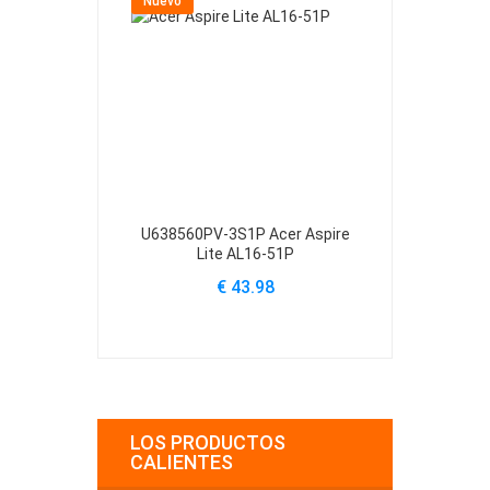
Nuevo
Nuevo
U638560PV-3S1P Acer Aspire
U4867123PV-
Lite AL16-51P
Lite
€ 43.98
€
LOS PRODUCTOS
CALIENTES