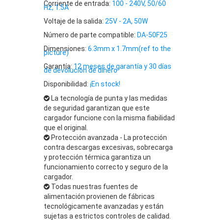
Corriente de entrada:
100 - 240V, 50/60
Hz, 1.5A
Voltaje de la salida:
25V - 2A, 50W
Número de parte compatible:
DA-50F25
Dimensiones:
6.3mm x 1.7mm(ref to the
picture)
Garantía:
12 meses de garantía y 30 días
de devolución de dinero
Disponibilidad:
¡En stock!
La tecnología de punta y las medidas
de seguridad garantizan que este
cargador funcione con la misma fiabilidad
que el original.
Protección avanzada - La protección
contra descargas excesivas, sobrecarga
y protección térmica garantiza un
funcionamiento correcto y seguro de la
cargador.
Todas nuestras fuentes de
alimentación provienen de fábricas
tecnológicamente avanzadas y están
sujetas a estrictos controles de calidad.