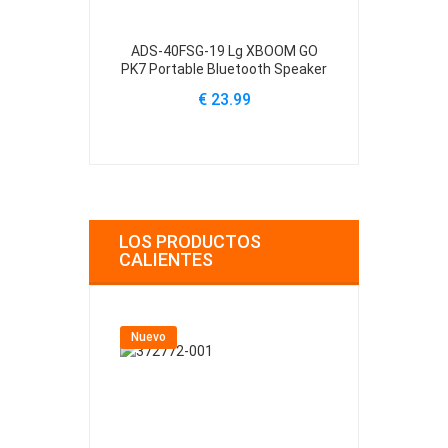
ADS-40FSG-19 Lg XBOOM GO
ADS-65BI-1
PK7 Portable Bluetooth Speaker
14U53 LG
€ 23.99
€
LOS PRODUCTOS
CALIENTES
Nuevo
Nuevo