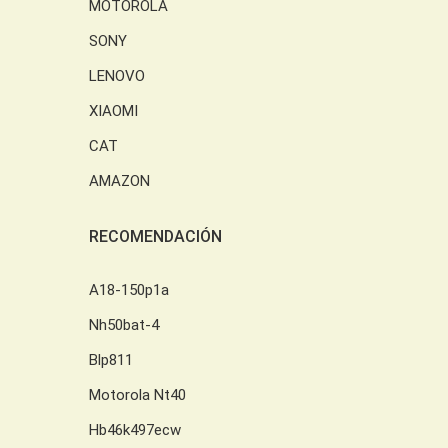
MOTOROLA
SONY
LENOVO
XIAOMI
CAT
AMAZON
RECOMENDACIÓN
A18-150p1a
Nh50bat-4
Blp811
Motorola Nt40
Hb46k497ecw