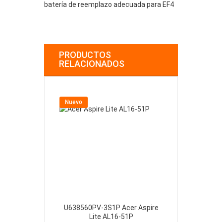
batería de reemplazo adecuada para EF4
PRODUCTOS
RELACIONADOS
Nuevo
Nuevo
U638560PV-3S1P Acer Aspire
U4867123PV-
Lite AL16-51P
Lite