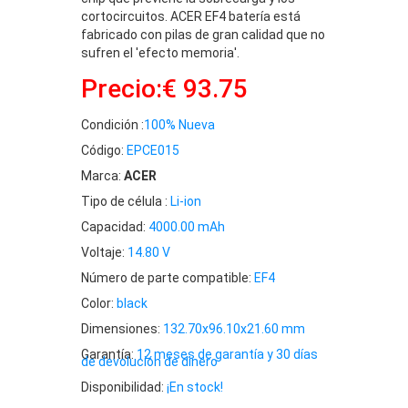
cortocircuitos. ACER EF4 batería está
fabricado con pilas de gran calidad que no
sufren el 'efecto memoria'.
Precio:€ 93.75
Condición :
100% Nueva
Código:
EPCE015
Marca:
ACER
Tipo de célula :
Li-ion
Capacidad:
4000.00 mAh
Voltaje:
14.80 V
Número de parte compatible:
EF4
Color:
black
Dimensiones:
132.70x96.10x21.60 mm
Garantía:
12 meses de garantía y 30 días
de devolución de dinero
Disponibilidad:
¡En stock!