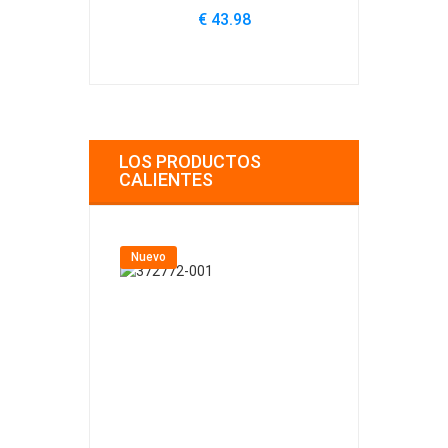
€ 43.98
€
LOS PRODUCTOS
CALIENTES
Nuevo
Nuevo