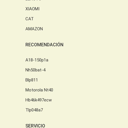
XIAOMI
CAT
AMAZON
RECOMENDACIÓN
A18-150p1a
Nh50bat-4
Blp811
Motorola Nt40
Hb46k497ecw
Tlp048a7
SERVICIO