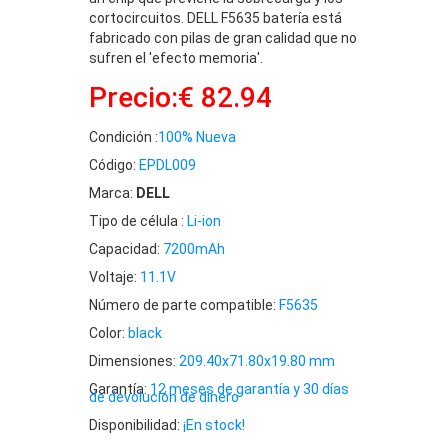
cortocircuitos. DELL F5635 batería está
fabricado con pilas de gran calidad que no
sufren el 'efecto memoria'.
Precio:€ 82.94
Condición :
100% Nueva
Código:
EPDL009
Marca:
DELL
Tipo de célula :
Li-ion
Capacidad:
7200mAh
Voltaje:
11.1V
Número de parte compatible:
F5635
Color:
black
Dimensiones:
209.40x71.80x19.80 mm
Garantía:
12 meses de garantía y 30 días
de devolución de dinero
Disponibilidad:
¡En stock!