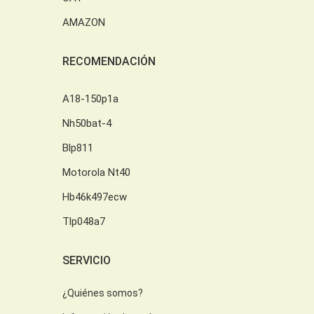
AMAZON
RECOMENDACIÓN
A18-150p1a
Nh50bat-4
Blp811
Motorola Nt40
Hb46k497ecw
Tlp048a7
SERVICIO
¿Quiénes somos?