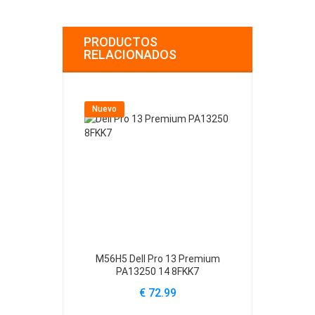
PRODUCTOS
RELACIONADOS
Nuevo
Nuevo
M56H5 Dell Pro 13 Premium
61YXV Dell Al
PA13250 14 8FKK7
A
€ 72.99
€