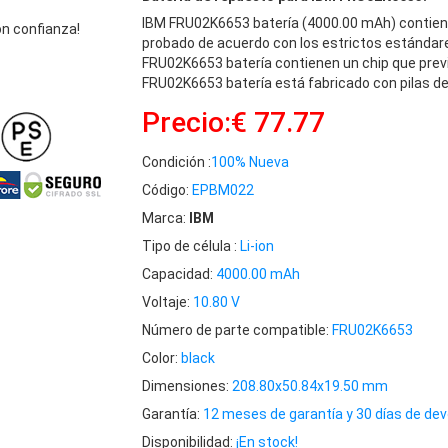
IBM FRU02K6653 batería (4000.00 mAh) contien
n confianza!
probado de acuerdo con los estrictos estándare
FRU02K6653 batería contienen un chip que previe
FRU02K6653 batería está fabricado con pilas de 
Precio:€ 77.77
Condición :
100% Nueva
Código:
EPBM022
Marca:
IBM
Tipo de célula :
Li-ion
Capacidad:
4000.00 mAh
Voltaje:
10.80 V
Número de parte compatible:
FRU02K6653
Color:
black
Dimensiones:
208.80x50.84x19.50 mm
Garantía:
12 meses de garantía y 30 días de dev
Disponibilidad:
¡En stock!