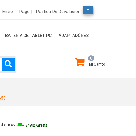
Envío |
Pago |
Política De Devolución
BATERÍA DE TABLET PC
ADAPTADÓRES
0
Mi Carrito
653
ctenos