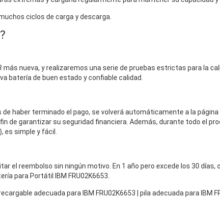
 muchos ciclos de carga y descarga.
?
3
más nueva, y realizaremos una serie de pruebas estrictas para la cali
eva batería de buen estado y confiable calidad.
és de haber terminado el pago, se volverá automáticamente a la página
fin de garantizar su seguridad financiera. Además, durante todo el pro
 es simple y fácil.
icitar el reembolso sin ningún motivo. En 1 año pero excede los 30 días
tería para Portátil IBM FRU02K6653.
a recargable adecuada para IBM FRU02K6653 | pila adecuada para IBM 