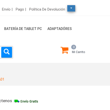
Envío |
Pago |
Política De Devolución
BATERÍA DE TABLET PC
ADAPTADÓRES
0
Mi Carrito
A01
ctenos