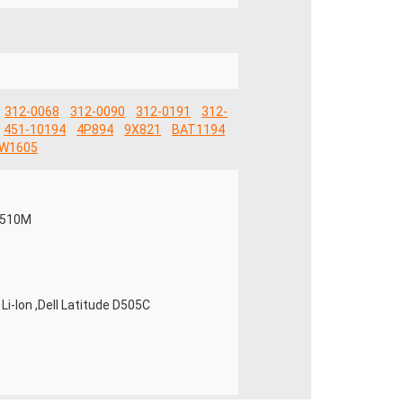
312-0068
312-0090
312-0191
312-
451-10194
4P894
9X821
BAT1194
W1605
n 510M
Li-Ion ,Dell Latitude D505C