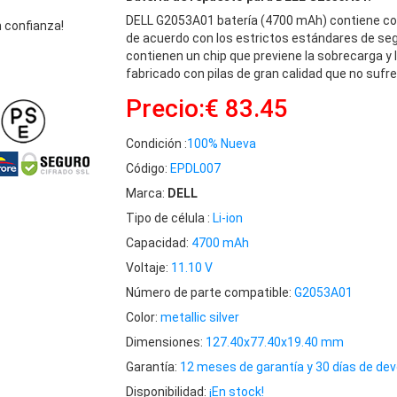
DELL G2053A01 batería (4700 mAh) contiene c
 confianza!
de acuerdo con los estrictos estándares de seg
contienen un chip que previene la sobrecarga y 
fabricado con pilas de gran calidad que no sufre
Precio:€ 83.45
Condición :
100% Nueva
Código:
EPDL007
Marca:
DELL
Tipo de célula :
Li-ion
Capacidad:
4700 mAh
Voltaje:
11.10 V
Número de parte compatible:
G2053A01
Color:
metallic silver
Dimensiones:
127.40x77.40x19.40 mm
Garantía:
12 meses de garantía y 30 días de dev
Disponibilidad:
¡En stock!