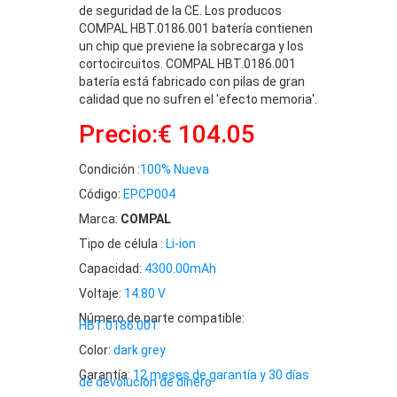
de seguridad de la CE. Los producos
COMPAL HBT.0186.001 batería contienen
un chip que previene la sobrecarga y los
cortocircuitos. COMPAL HBT.0186.001
batería está fabricado con pilas de gran
calidad que no sufren el 'efecto memoria'.
Precio:€ 104.05
Condición :
100% Nueva
Código:
EPCP004
Marca:
COMPAL
Tipo de célula :
Li-ion
Capacidad:
4300.00mAh
Voltaje:
14.80 V
Número de parte compatible:
HBT.0186.001
Color:
dark grey
Garantía:
12 meses de garantía y 30 días
de devolución de dinero