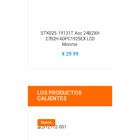
STK025-19131T Aoc 24B2XH
LR46049 Ran
27B2H ADPC1925EX LCD
20
Monitor
€
€ 29.99
LOS PRODUCTOS
CALIENTES
Nuevo
Nuevo