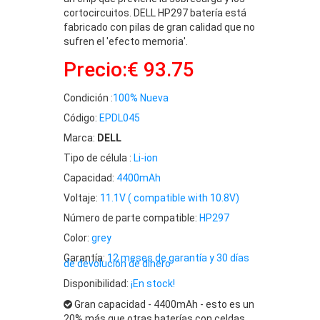
cortocircuitos. DELL HP297 batería está
fabricado con pilas de gran calidad que no
sufren el 'efecto memoria'.
Precio:€ 93.75
Condición :
100% Nueva
Código:
EPDL045
Marca:
DELL
Tipo de célula :
Li-ion
Capacidad:
4400mAh
Voltaje:
11.1V ( compatible with 10.8V)
Número de parte compatible:
HP297
Color:
grey
Garantía:
12 meses de garantía y 30 días
de devolución de dinero
Disponibilidad:
¡En stock!
Gran capacidad - 4400mAh - esto es un
20% más que otras baterías con celdas