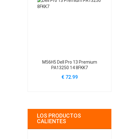
M56H5 Dell Pro 13 Premium
61YXV Dell Al
PA13250 14 8FKK7
A
€ 72.99
€
LOS PRODUCTOS
CALIENTES