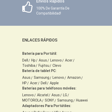
Envíos Rápidos
100% De Garantía De
Compatibilidad!
ENLACES RÁPIDOS
Batería para Portátil:
Dell
Hp
Asus
Lenovo
Acer
Toshiba
Fujitsu
Clevo
Batería de tablet PC:
Asus
Samsung
Lenovo
Amazon
HP
Acer
Dell
Apple
Baterías para teléfonos móviles:
Lenovo
Alcatel
Asus
LG
MOTOROLA
SONY
Samsung
Huawei
Adaptadores Para Portátiles: