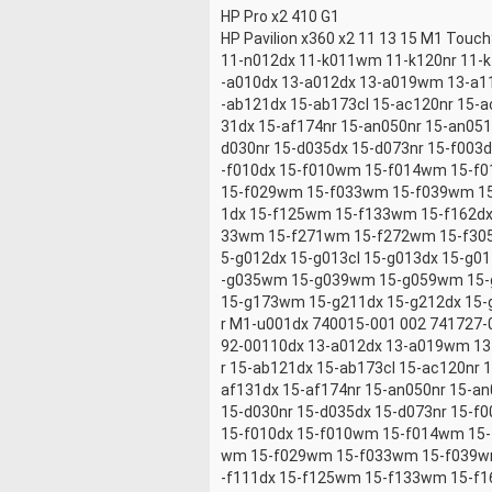
HP Pro x2 410 G1
HP Pavilion x360 x2 11 13 15 M1 Tou
11-n012dx 11-k011wm 11-k120nr 11-k
-a010dx 13-a012dx 13-a019wm 13-a11
-ab121dx 15-ab173cl 15-ac120nr 15-
31dx 15-af174nr 15-an050nr 15-an051
d030nr 15-d035dx 15-d073nr 15-f003
-f010dx 15-f010wm 15-f014wm 15-f0
15-f029wm 15-f033wm 15-f039wm 15
1dx 15-f125wm 15-f133wm 15-f162dx
33wm 15-f271wm 15-f272wm 15-f305
5-g012dx 15-g013cl 15-g013dx 15-g01
-g035wm 15-g039wm 15-g059wm 15-g0
15-g173wm 15-g211dx 15-g212dx 15-
r M1-u001dx 740015-001 002 741727
92-00110dx 13-a012dx 13-a019wm 13-
r 15-ab121dx 15-ab173cl 15-ac120nr
af131dx 15-af174nr 15-an050nr 15-an
15-d030nr 15-d035dx 15-d073nr 15-f
15-f010dx 15-f010wm 15-f014wm 15-
wm 15-f029wm 15-f033wm 15-f039w
-f111dx 15-f125wm 15-f133wm 15-f1