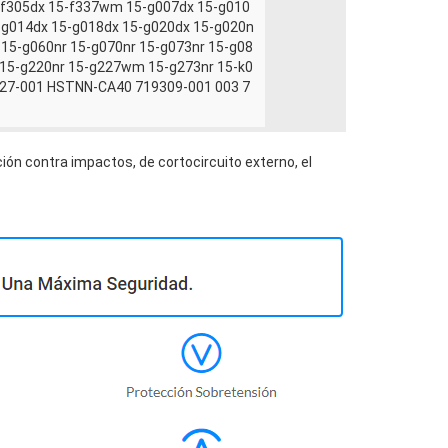
f305dx 15-f337wm 15-g007dx 15-g010
5-g014dx 15-g018dx 15-g020dx 15-g020n
5-g060nr 15-g070nr 15-g073nr 15-g08
15-g220nr 15-g227wm 15-g273nr 15-k0
727-001 HSTNN-CA40 719309-001 003 7
ión contra impactos, de cortocircuito externo, el