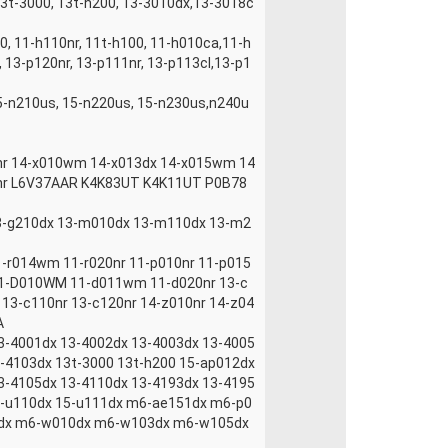
13t-3000, 13t-h200, 13-3010dx,13-3018c
00, 11-h110nr, 11t-h100, 11-h010ca,11-h
, 13-p120nr, 13-p111nr, 13-p113cl,13-p1
15-n210us, 15-n220us, 15-n230us,n240u
0nr 14-x010wm 14-x013dx 14-x015wm 14
10nr L6V37AAR K4K83UT K4K11UT P0B78
 13-g210dx 13-m010dx 13-m110dx 13-m2
11-r014wm 11-r020nr 11-p010nr 11-p015
11-D010WM 11-d011wm 11-d020nr 13-c
 13-c110nr 13-c120nr 14-z010nr 14-z04
A
 13-4001dx 13-4002dx 13-4003dx 13-4005
3-4103dx 13t-3000 13t-h200 15-ap012dx
 13-4105dx 13-4110dx 13-4193dx 13-4195
5-u110dx 15-u111dx m6-ae151dx m6-p0
4dx m6-w010dx m6-w103dx m6-w105dx