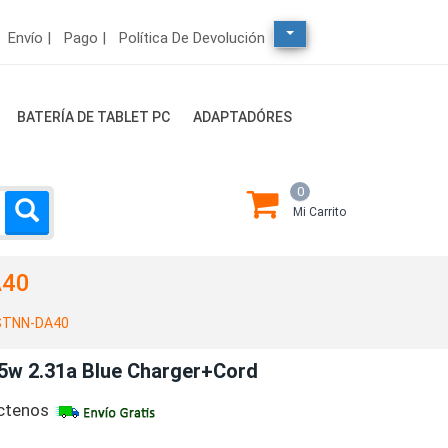
Envío |
Pago |
Política De Devolución
BATERÍA DE TABLET PC
ADAPTADÓRES
0
Mi Carrito
A40
STNN-DA40
5w 2.31a Blue Charger+Cord
ctenos