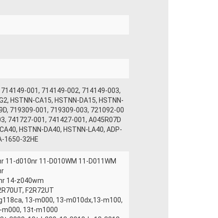
 714149-001, 714149-002, 714149-003,
2G2, HSTNN-CA15, HSTNN-DA15, HSTNN-
9D, 719309-001, 719309-003, 721092-00
03, 741727-001, 741427-001, A045R07D
CA40, HSTNN-DA40, HSTNN-LA40, ADP-
PA-1650-32HE
nr 11-d010nr 11-D010WM 11-D011WM
nr
nr 14-z040wm
 F2R70UT, F2R72UT
3-g118ca, 13-m000, 13-m010dx,13-m100,
t-m000, 13t-m1000