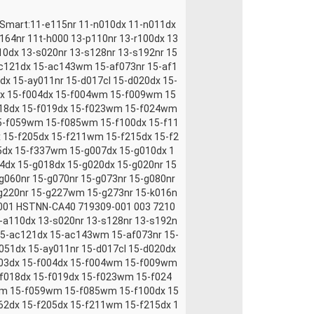
chSmart:11-e115nr 11-n010dx 11-n011dx
164nr 11t-h000 13-p110nr 13-r100dx 13
0dx 13-s020nr 13-s128nr 13-s192nr 15
ac121dx 15-ac143wm 15-af073nr 15-af1
dx 15-ay011nr 15-d017cl 15-d020dx 15-
dx 15-f004dx 15-f004wm 15-f009wm 15
18dx 15-f019dx 15-f023wm 15-f024wm
-f059wm 15-f085wm 15-f100dx 15-f11
 15-f205dx 15-f211wm 15-f215dx 15-f2
dx 15-f337wm 15-g007dx 15-g010dx 1
4dx 15-g018dx 15-g020dx 15-g020nr 15
60nr 15-g070nr 15-g073nr 15-g080nr
g220nr 15-g227wm 15-g273nr 15-k016n
-001 HSTNN-CA40 719309-001 003 7210
a110dx 13-s020nr 13-s128nr 13-s192n
 15-ac121dx 15-ac143wm 15-af073nr 15-
051dx 15-ay011nr 15-d017cl 15-d020dx
003dx 15-f004dx 15-f004wm 15-f009wm
f018dx 15-f019dx 15-f023wm 15-f024
m 15-f059wm 15-f085wm 15-f100dx 15
62dx 15-f205dx 15-f211wm 15-f215dx 1