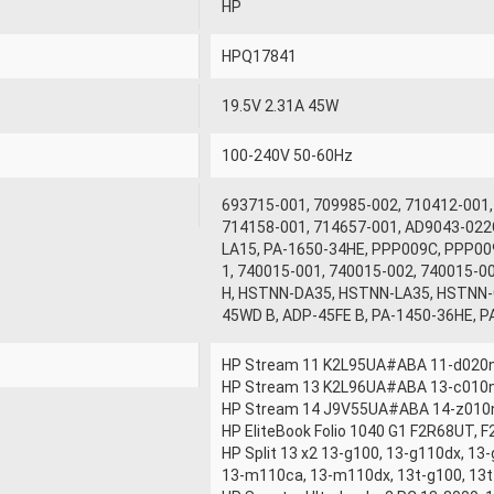
HP
HPQ17841
19.5V 2.31A 45W
100-240V 50-60Hz
693715-001, 709985-002, 710412-001,
714158-001, 714657-001, AD9043-02
LA15, PA-1650-34HE, PPP009C, PPP00
1, 740015-001, 740015-002, 740015-0
H, HSTNN-DA35, HSTNN-LA35, HSTNN-
45WD B, ADP-45FE B, PA-1450-36HE, 
HP Stream 11 K2L95UA#ABA 11-d020
HP Stream 13 K2L96UA#ABA 13-c010
HP Stream 14 J9V55UA#ABA 14-z010
HP EliteBook Folio 1040 G1 F2R68UT,
HP Split 13 x2 13-g100, 13-g110dx, 1
13-m110ca, 13-m110dx, 13t-g100, 13