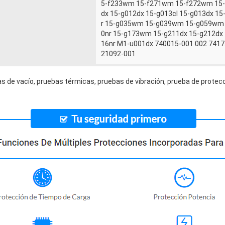
5-f233wm 15-f271wm 15-f272wm 15-
dx 15-g012dx 15-g013cl 15-g013dx 1
r 15-g035wm 15-g039wm 15-g059wm 1
0nr 15-g173wm 15-g211dx 15-g212dx 
16nr M1-u001dx 740015-001 002 741
21092-001
s de vacío, pruebas térmicas, pruebas de vibración, prueba de protecc