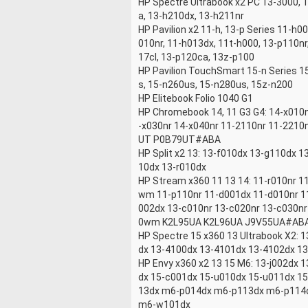
HP Spectre Ultrabook x2 PC 13-3000, 
a, 13-h210dx, 13-h211nr
HP Pavilion x2 11-h, 13-p Series 11-h0
010nr, 11-h013dx, 11t-h000, 13-p110nr
17cl, 13-p120ca, 13z-p100
HP Pavilion TouchSmart 15-n Series 
s, 15-n260us, 15-n280us, 15z-n200
HP Elitebook Folio 1040 G1
HP Chromebook 14, 11 G3 G4: 14-x01
-x030nr 14-x040nr 11-2110nr 11-22
UT P0B79UT#ABA
HP Split x2 13: 13-f010dx 13-g110dx
10dx 13-r010dx
HP Stream x360 11 13 14: 11-r010nr 
wm 11-p110nr 11-d001dx 11-d010nr 
002dx 13-c010nr 13-c020nr 13-c030nr
0wm K2L95UA K2L96UA J9V55UA#AB
HP Spectre 15 x360 13 Ultrabook X2:
dx 13-4100dx 13-4101dx 13-4102dx 1
HP Envy x360 x2 13 15 M6: 13-j002dx
dx 15-c001dx 15-u010dx 15-u011dx 1
13dx m6-p014dx m6-p113dx m6-p11
m6-w101dx