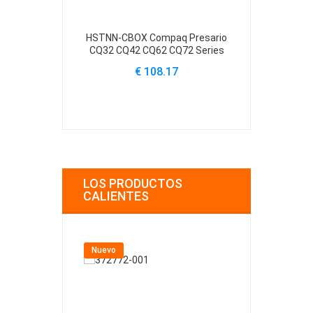
HSTNN-CBOX Compaq Presario
HSTNN-Q61C 
CQ32 CQ42 CQ62 CQ72 Series
CQ32 CQ42 C
€ 108.17
€
LOS PRODUCTOS
CALIENTES
Nuevo
Nuevo