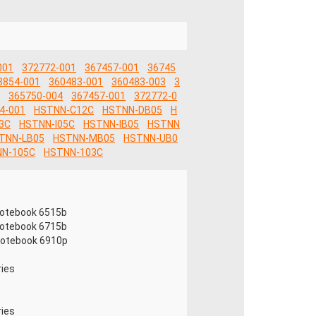
001
372772-001
367457-001
36745
8854-001
360483-001
360483-003
3
1
365750-004
367457-001
372772-0
4-001
HSTNN-C12C
HSTNN-DB05
H
3C
HSTNN-I05C
HSTNN-IB05
HSTNN
TNN-LB05
HSTNN-MB05
HSTNN-UB0
N-105C
HSTNN-103C
s
Notebook 6515b
Notebook 6715b
Notebook 6910p
ies
ies