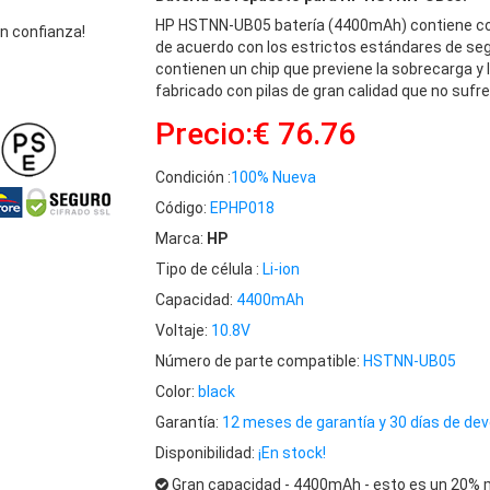
HP HSTNN-UB05 batería (4400mAh) contiene co
n confianza!
de acuerdo con los estrictos estándares de se
contienen un chip que previene la sobrecarga y
fabricado con pilas de gran calidad que no sufre
Precio:€ 76.76
Condición :
100% Nueva
Código:
EPHP018
Marca:
HP
Tipo de célula :
Li-ion
Capacidad:
4400mAh
Voltaje:
10.8V
Número de parte compatible:
HSTNN-UB05
Color:
black
Garantía:
12 meses de garantía y 30 días de dev
Disponibilidad:
¡En stock!
Gran capacidad - 4400mAh - esto es un 20% m