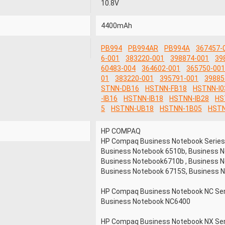
10.8V
4400mAh
PB994
PB994AR
PB994A
367457-
6-001
383220-001
398874-001
39
60483-004
364602-001
365750-00
01
383220-001
395791-001
39885
STNN-DB16
HSTNN-FB18
HSTNN-I0
-IB16
HSTNN-IB18
HSTNN-IB28
HS
5
HSTNN-UB18
HSTNN-1B05
HSTN
HP COMPAQ
HP Compaq Business Notebook Serie
Business Notebook 6510b, Business 
Business Notebook6710b , Business 
Business Notebook 6715S, Business 
HP Compaq Business Notebook NC Ser
Business Notebook NC6400
HP Compaq Business Notebook NX Ser