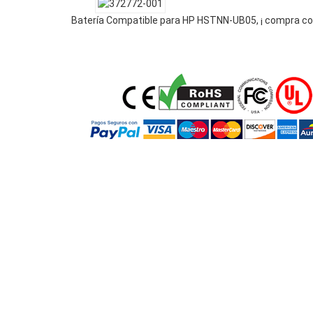
Batería Compatible para HP HSTNN-UB05, ¡ compra co