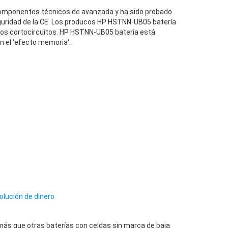
mponentes técnicos de avanzada y ha sido probado
guridad de la CE. Los producos HP HSTNN-UB05 batería
 los cortocircuitos. HP HSTNN-UB05 batería está
n el 'efecto memoria'.
olución de dinero
ás que otras baterías con celdas sin marca de baja