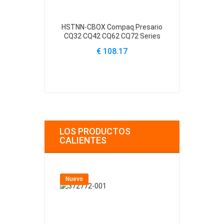
HSTNN-CBOX Compaq Presario
HSTNN-Q61C 
CQ32 CQ42 CQ62 CQ72 Series
CQ32 CQ42 C
€ 108.17
€
LOS PRODUCTOS
CALIENTES
Nuevo
Nuevo