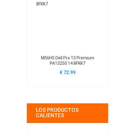
M56H5 Dell Pro 13 Premium
61YXV Dell Al
PA13250 14 8FKK7
A
€ 72.99
€
LOS PRODUCTOS
CALIENTES