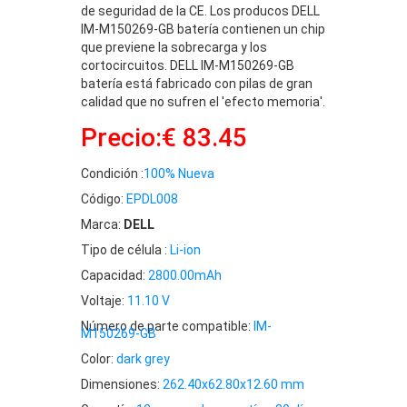
de seguridad de la CE. Los producos DELL
IM-M150269-GB batería contienen un chip
que previene la sobrecarga y los
cortocircuitos. DELL IM-M150269-GB
batería está fabricado con pilas de gran
calidad que no sufren el 'efecto memoria'.
Precio:€ 83.45
Condición :
100% Nueva
Código:
EPDL008
Marca:
DELL
Tipo de célula :
Li-ion
Capacidad:
2800.00mAh
Voltaje:
11.10 V
Número de parte compatible:
IM-
M150269-GB
Color:
dark grey
Dimensiones:
262.40x62.80x12.60 mm