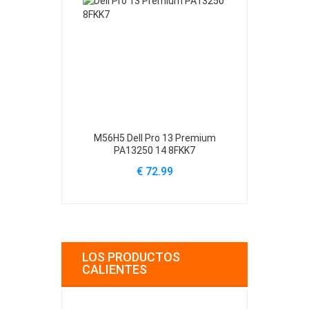
M56H5 Dell Pro 13 Premium
61YXV Dell Al
PA13250 14 8FKK7
A
€ 72.99
€
LOS PRODUCTOS
CALIENTES