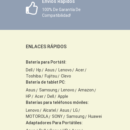
Envíos Rápidos
100% De Garantía De
Compatibilidad!
ENLACES RÁPIDOS
Batería para Portátil:
Dell
Hp
Asus
Lenovo
Acer
Toshiba
Fujitsu
Clevo
Batería de tablet PC:
Asus
Samsung
Lenovo
Amazon
HP
Acer
Dell
Apple
Baterías para teléfonos móviles:
Lenovo
Alcatel
Asus
LG
MOTOROLA
SONY
Samsung
Huawei
Adaptadores Para Portátiles: