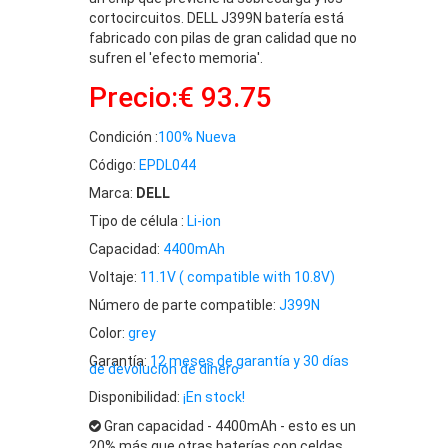
cortocircuitos. DELL J399N batería está
fabricado con pilas de gran calidad que no
sufren el 'efecto memoria'.
Precio:€ 93.75
Condición :
100% Nueva
Código:
EPDL044
Marca:
DELL
Tipo de célula :
Li-ion
Capacidad:
4400mAh
Voltaje:
11.1V ( compatible with 10.8V)
Número de parte compatible:
J399N
Color:
grey
Garantía:
12 meses de garantía y 30 días
de devolución de dinero
Disponibilidad:
¡En stock!
Gran capacidad - 4400mAh - esto es un
20% más que otras baterías con celdas