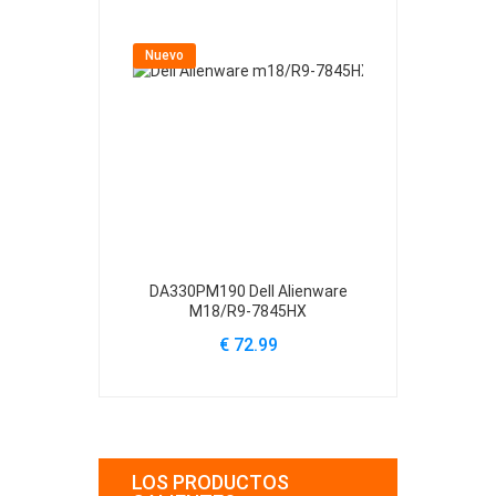
Nuevo
Nuevo
DA330PM190 Dell Alienware
H240EBS-00 D
M18/R9-7845HX
39
€ 72.99
€
LOS PRODUCTOS