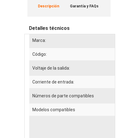
Descripción
Garantía y FAQs
Detalles técnicos
Marca:
DELL
Código:
DEL17
Voltaje de la salida:
-12==
Corriente de entrada:
100-2
Números de parte compatibles
L180E
Modelos compatibles
Dell o
Dell o
Dell o
Dell o
Dell o