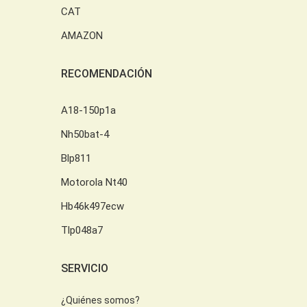
CAT
AMAZON
RECOMENDACIÓN
A18-150p1a
Nh50bat-4
Blp811
Motorola Nt40
Hb46k497ecw
Tlp048a7
SERVICIO
¿Quiénes somos?