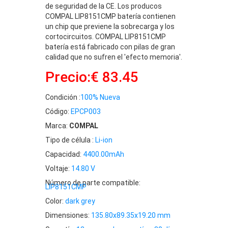
de seguridad de la CE. Los producos
COMPAL LIP8151CMP batería contienen
un chip que previene la sobrecarga y los
cortocircuitos. COMPAL LIP8151CMP
batería está fabricado con pilas de gran
calidad que no sufren el 'efecto memoria'.
Precio:€ 83.45
Condición :
100% Nueva
Código:
EPCP003
Marca:
COMPAL
Tipo de célula :
Li-ion
Capacidad:
4400.00mAh
Voltaje:
14.80 V
Número de parte compatible:
LIP8151CMP
Color:
dark grey
Dimensiones:
135.80x89.35x19.20 mm