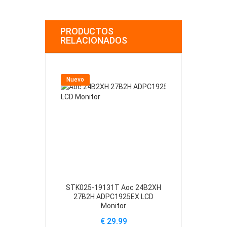
PRODUCTOS
RELACIONADOS
Nuevo
Nuevo
STK025-19131T Aoc 24B2XH
LR46049 Ran
27B2H ADPC1925EX LCD
20
Monitor
€
€ 29.99