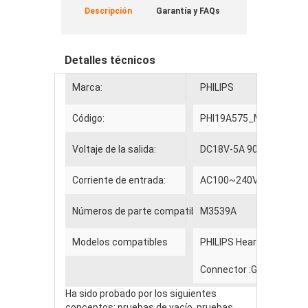
Descripción
Garantía y FAQs
Detalles técnicos
Marca:
PHILIPS
Código:
PHI19A575_Me_Oth
Voltaje de la salida:
DC18V-5A 90W
Corriente de entrada:
AC100~240V 50-60Hz (fo
Números de parte compatibles
M3539A
Modelos compatibles
PHILIPS HeartStart MRx
Connector :Gold plated p
Ha sido probado por los siguientes
conceptos: pruebas de vacío, pruebas