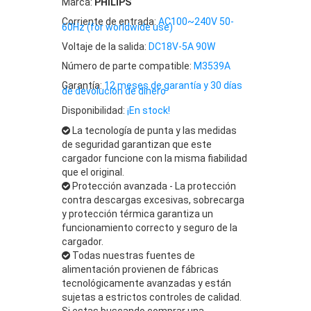
Marca:
PHILIPS
Corriente de entrada:
AC100~240V 50-
60Hz (for worldwide use)
Voltaje de la salida:
DC18V-5A 90W
Número de parte compatible:
M3539A
Garantía:
12 meses de garantía y 30 días
de devolución de dinero
Disponibilidad:
¡En stock!
La tecnología de punta y las medidas
de seguridad garantizan que este
cargador funcione con la misma fiabilidad
que el original.
Protección avanzada - La protección
contra descargas excesivas, sobrecarga
y protección térmica garantiza un
funcionamiento correcto y seguro de la
cargador.
Todas nuestras fuentes de
alimentación provienen de fábricas
tecnológicamente avanzadas y están
sujetas a estrictos controles de calidad.
Si estas buscando comprar una