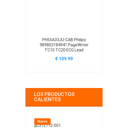
PH55A33JU-CAB Philips
1091398 Phili
989803184941 PageWriter
750 557P 75
TC10 TC20 ECG Lead
€
€ 109.99
LOS PRODUCTOS
CALIENTES
Nuevo
Nuevo