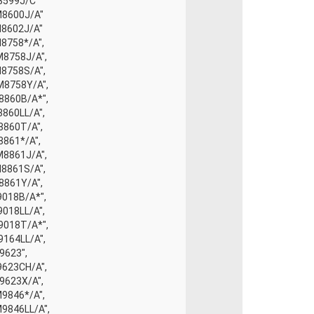
M8599J/C"
 M8600J/A"
M8602J/A"
M8758*/A",
M8758J/A",
M8758S/A",
 M8758Y/A",
M8860B/A*",
8860LL/A",
8860T/A",
8861*/A",
M8861J/A",
M8861S/A",
8861Y/A",
9018B/A*",
9018LL/A",
M9018T/A*",
9164LL/A",
9623",
9623CH/A",
M9623X/A",
M9846*/A",
M9846LL/A",