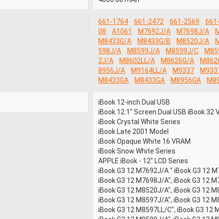
661-1764
661-2472
661-2569
661
08
A1061
M7692J/A
M7698J/A
M8433G/A
M8433G/B
M8520J/A
598J/A
M8599J/A
M8599J/C
M85
2J/A
M8602LL/A
M8626G/A
M862
8956J/A
M9164LL/A
M9337
M933
M8433GA
M8433GA
M8956GA
M8
iBook 12-inch Dual USB
iBook 12.1" Screen Dual USB iBook 32
iBook Crystal White Series
iBook Late 2001 Model
iBook Opaque White 16 VRAM
iBook Snow White Series
APPLE iBook - 12" LCD Series
iBook G3 12 M7692J/A " iBook G3 12 
iBook G3 12 M7698J/A", iBook G3 12 M
iBook G3 12 M8520J/A", iBook G3 12 M
iBook G3 12 M8597J/A", iBook G3 12 
iBook G3 12 M8597LL/C", iBook G3 12 