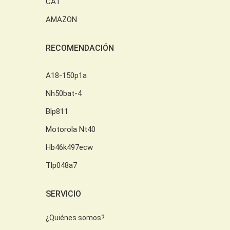
CAT
AMAZON
RECOMENDACIÓN
A18-150p1a
Nh50bat-4
Blp811
Motorola Nt40
Hb46k497ecw
Tlp048a7
SERVICIO
¿Quiénes somos?