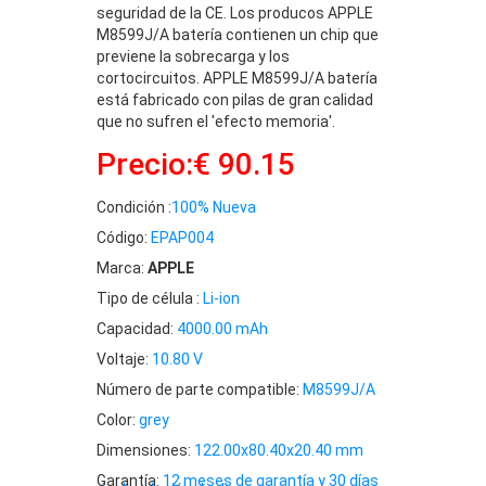
seguridad de la CE. Los producos APPLE
M8599J/A batería contienen un chip que
previene la sobrecarga y los
cortocircuitos. APPLE M8599J/A batería
está fabricado con pilas de gran calidad
que no sufren el 'efecto memoria'.
Precio:€ 90.15
Condición :
100% Nueva
Código:
EPAP004
Marca:
APPLE
Tipo de célula :
Li-ion
Capacidad:
4000.00 mAh
Voltaje:
10.80 V
Número de parte compatible:
M8599J/A
Color:
grey
Dimensiones:
122.00x80.40x20.40 mm
Garantía:
12 meses de garantía y 30 días