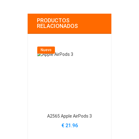
PRODUCTOS
RELACIONADOS
Nuevo
Nuevo
A2565 Apple AirPods 3
EC003 Apple
€ 21.96
€