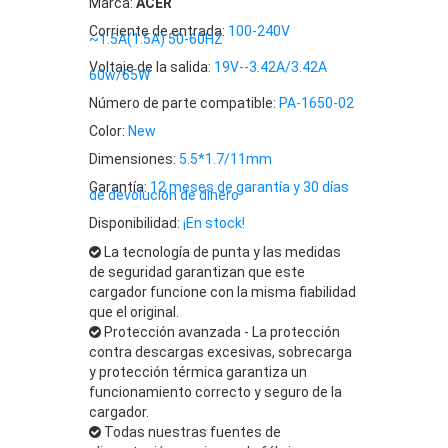
Marca:
ACER
Corriente de entrada:
100-240V
~1.5A(1.5A) 50-60HZ
Voltaje de la salida:
19V--3.42A/3.42A
60w/65W
Número de parte compatible:
PA-1650-02
Color:
New
Dimensiones:
5.5*1.7/11mm
Garantía:
12 meses de garantía y 30 días
de devolución de dinero
Disponibilidad:
¡En stock!
La tecnología de punta y las medidas
de seguridad garantizan que este
cargador funcione con la misma fiabilidad
que el original.
Protección avanzada - La protección
contra descargas excesivas, sobrecarga
y protección térmica garantiza un
funcionamiento correcto y seguro de la
cargador.
Todas nuestras fuentes de