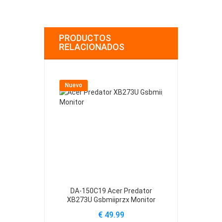
PRODUCTOS
RELACIONADOS
Nuevo
Nuevo
DA-150C19 Acer Predator
ADP-230JB-
XB273U Gsbmiiprzx Monitor
Helio
€ 49.99
€