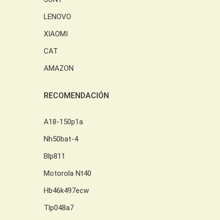
LENOVO
XIAOMI
CAT
AMAZON
RECOMENDACIÓN
A18-150p1a
Nh50bat-4
Blp811
Motorola Nt40
Hb46k497ecw
Tlp048a7