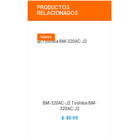
PRODUCTOS
RELACIONADOS
Nuevo
Nuevo
BM-320AC-J2 Toshiba BM-
PA3450U-
320AC-J2
PA3420U-
PA
€ 49.99
€