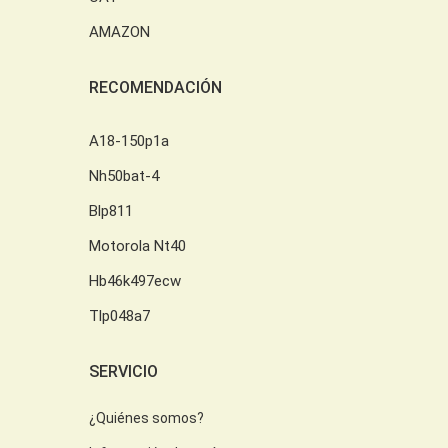
AMAZON
RECOMENDACIÓN
A18-150p1a
Nh50bat-4
Blp811
Motorola Nt40
Hb46k497ecw
Tlp048a7
SERVICIO
¿Quiénes somos?