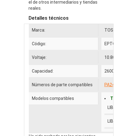
el de otros intermediarios y tiendas
reales.
Detalles técnicos
Marca:
TOSHIBA
Código:
EPTO009
Voltaje:
10.80 V
Capacidad:
2600.00mAh
Números de parte compatibles
PA2452UR
PA2
Modelos compatibles
TOSHIBA
LIBRETTO 20 
LIBRETTO 70C