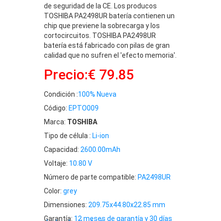
de seguridad de la CE. Los producos
TOSHIBA PA2498UR batería contienen un
chip que previene la sobrecarga y los
cortocircuitos. TOSHIBA PA2498UR
batería está fabricado con pilas de gran
calidad que no sufren el 'efecto memoria'.
Precio:€ 79.85
Condición :
100% Nueva
Código:
EPTO009
Marca:
TOSHIBA
Tipo de célula :
Li-ion
Capacidad:
2600.00mAh
Voltaje:
10.80 V
Número de parte compatible:
PA2498UR
Color:
grey
Dimensiones:
209.75x44.80x22.85 mm
Garantía:
12 meses de garantía y 30 días