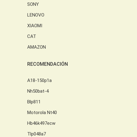
SONY
LENOVO
XIAOMI
CAT
AMAZON
RECOMENDACIÓN
A18-150p1a
Nh50bat-4
Blp811
Motorola Nt40
Hb46k497ecw
Tlp048a7