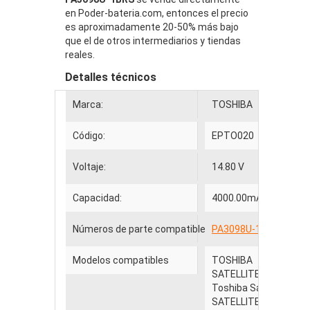
en Poder-bateria.com, entonces el precio
es aproximadamente 20-50% más bajo
que el de otros intermediarios y tiendas
reales.
Detalles técnicos
Marca:
TOSHIBA
Código:
EPTO020
Voltaje:
14.80 V
Capacidad:
4000.00mAh
Números de parte compatibles
PA3098U-1BA
PA309
Modelos compatibles
TOSHIBA
SATELLITE 1200 SATE
Toshiba Satellite 1200
SATELLITE 1200-S121,