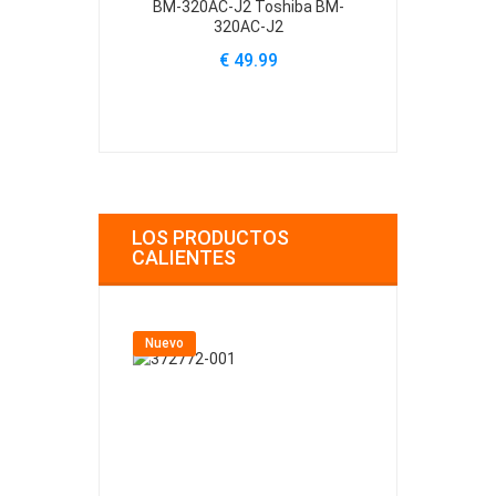
BM-320AC-J2 Toshiba BM-
PA3450U-
320AC-J2
PA3420U-
PA
€ 49.99
€
LOS PRODUCTOS
CALIENTES
Nuevo
Nuevo