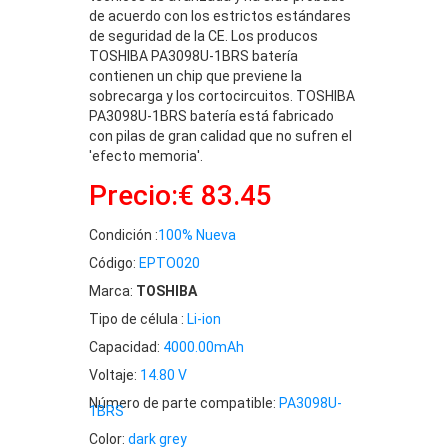
de acuerdo con los estrictos estándares
de seguridad de la CE. Los producos
TOSHIBA PA3098U-1BRS batería
contienen un chip que previene la
sobrecarga y los cortocircuitos. TOSHIBA
PA3098U-1BRS batería está fabricado
con pilas de gran calidad que no sufren el
'efecto memoria'.
Precio:€ 83.45
Condición :
100% Nueva
Código:
EPTO020
Marca:
TOSHIBA
Tipo de célula :
Li-ion
Capacidad:
4000.00mAh
Voltaje:
14.80 V
Número de parte compatible:
PA3098U-
1BRS
Color:
dark grey