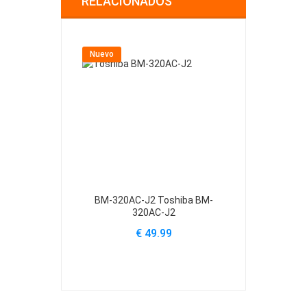
RELACIONADOS
Nuevo
Nuevo
BM-320AC-J2 Toshiba BM-
PA3450U-
320AC-J2
PA3420U-
PA
€ 49.99
€