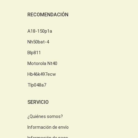
RECOMENDACIÓN
A18-150p1a
Nh50bat-4
Blp811
Motorola Nt40
Hb46k497ecw
Tlp048a7
SERVICIO
¿Quiénes somos?
Información de envío
Información de pago