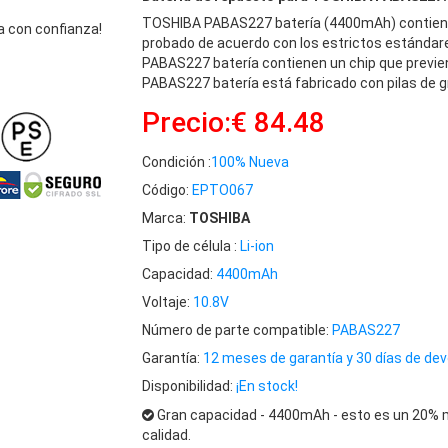
TOSHIBA PABAS227 batería (4400mAh) contiene
 con confianza!
probado de acuerdo con los estrictos estándar
PABAS227 batería contienen un chip que previen
PABAS227 batería está fabricado con pilas de gr
Precio:€ 84.48
Condición :
100% Nueva
Código:
EPTO067
Marca:
TOSHIBA
Tipo de célula :
Li-ion
Capacidad:
4400mAh
Voltaje:
10.8V
Número de parte compatible:
PABAS227
Garantía:
12 meses de garantía y 30 días de dev
Disponibilidad:
¡En stock!
Gran capacidad - 4400mAh - esto es un 20% m
calidad.