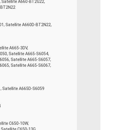
, Satellite A660-BT2G22,
0-BT2N22
01, Satellite A660D-BT2N22,
ellite A665-3DV,
6050, Satellite A665-S6054,
S6056, Satellite A665-S6057,
S6065, Satellite A665-S6067,
1, Satellite A665D-S6059
4
ellite C650-10W,
 Satellite C650-13G,