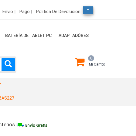
Envío |
Pago |
Política De Devolución
BATERÍA DE TABLET PC
ADAPTADÓRES
0
Mi Carrito
7
BAS227
ctenos