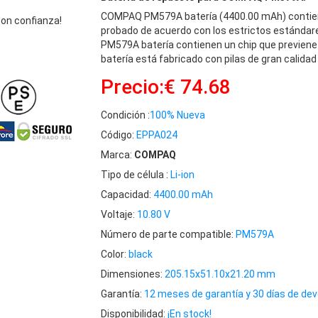
COMPAQ PM579A batería (4400.00 mAh) contien
on confianza!
probado de acuerdo con los estrictos estándar
PM579A batería contienen un chip que previene
batería está fabricado con pilas de gran calidad
Precio:€ 74.68
Condición :
100% Nueva
Código:
EPPA024
Marca:
COMPAQ
Tipo de célula :
Li-ion
Capacidad:
4400.00 mAh
Voltaje:
10.80 V
Número de parte compatible:
PM579A
Color:
black
Dimensiones:
205.15x51.10x21.20 mm
Garantía:
12 meses de garantía y 30 días de dev
Disponibilidad:
¡En stock!