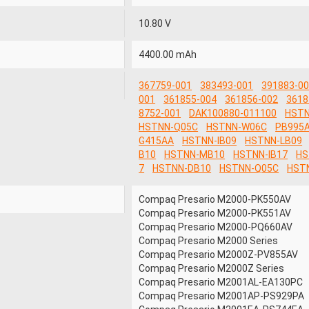
10.80 V
4400.00 mAh
367759-001
383493-001
391883-0
001
361855-004
361856-002
3618
8752-001
DAK100880-011100
HSTN
HSTNN-Q05C
HSTNN-W06C
PB995
G415AA
HSTNN-IB09
HSTNN-LB09
B10
HSTNN-MB10
HSTNN-IB17
HS
7
HSTNN-DB10
HSTNN-Q05C
HST
Compaq Presario M2000-PK550AV
Compaq Presario M2000-PK551AV
Compaq Presario M2000-PQ660AV
Compaq Presario M2000 Series
Compaq Presario M2000Z-PV855AV
Compaq Presario M2000Z Series
Compaq Presario M2001AL-EA130PC
Compaq Presario M2001AP-PS929PA