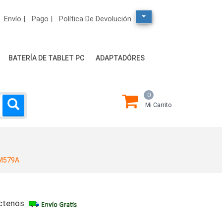
Envío |
Pago |
Política De Devolución
BATERÍA DE TABLET PC
ADAPTADÓRES
0
Mi Carrito
M579A
ctenos