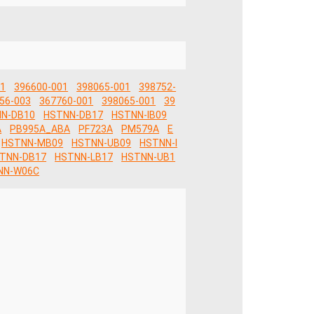
01
396600-001
398065-001
398752-
56-003
367760-001
398065-001
39
N-DB10
HSTNN-DB17
HSTNN-IB09
A
PB995A_ABA
PF723A
PM579A
E
HSTNN-MB09
HSTNN-UB09
HSTNN-I
TNN-DB17
HSTNN-LB17
HSTNN-UB1
NN-W06C