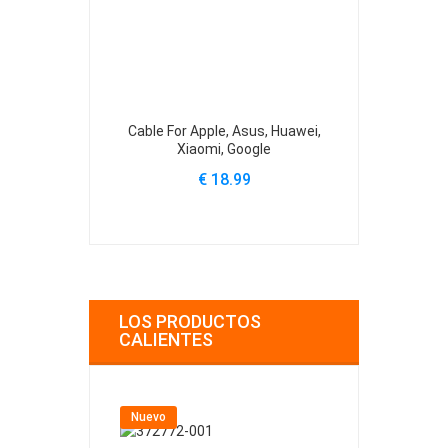
Cable For Apple, Asus, Huawei,
BN44-00
Xiaomi, Google
C34J791
€ 18.99
€
LOS PRODUCTOS
CALIENTES
Nuevo
Nuevo