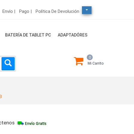
Envío |
Pago |
Política De Devolución
BATERÍA DE TABLET PC
ADAPTADÓRES
0
Mi Carrito
3
ctenos