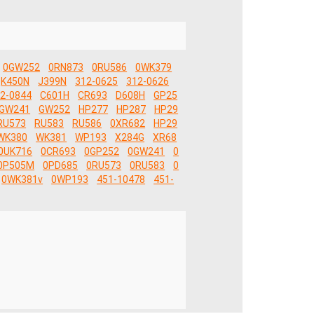
0GW252
0RN873
0RU586
0WK379
K450N
J399N
312-0625
312-0626
2-0844
C601H
CR693
D608H
GP25
GW241
GW252
HP277
HP287
HP29
RU573
RU583
RU586
0XR682
HP29
WK380
WK381
WP193
X284G
XR68
0UK716
0CR693
0GP252
0GW241
0
0P505M
0PD685
0RU573
0RU583
0
0WK381v
0WP193
451-10478
451-