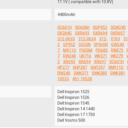
11.1V ( compatible with 10.8V)
4400mAh
0C601H
0D608H
0GP952
0GW240
0X284G
0XR693
0XR694
0XR697
312-0633
312-0634
312-
0763
31
2
GP952
G555N
0F965N
GW240
7
M911G
P505M
PD685
RN873
7
RW240
UK716
WK371
WK379
2
XR693
XR694
XR697
0C601H
HP277
0HP287
0HP297
0M911G
RW240
0WK371
0WK380
0WK381
10533
451-10528
Dell Inspiron 1525
Dell Inspiron 1526
Dell Inspiron 1545
Dell Inspiron 14 1440
Dell Inspiron 17 1750
Dell Vostro 500