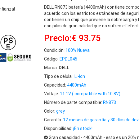
DELL RN873 batería (4400mAh) contiene compon
nfianza!
acuerdo con los estrictos estándares de seguri
contienen un chip que previene la sobrecarga y 
con pilas de gran calidad que no sufren el 'efec
Precio:€ 93.75
Condición :
100% Nueva
Código:
EPDL045
Marca:
DELL
Tipo de célula :
Li-ion
Capacidad:
4400mAh
Voltaje:
11.1V ( compatible with 10.8V)
Número de parte compatible:
RN873
Color:
grey
Garantía:
12 meses de garantía y 30 días de dev
Disponibilidad:
¡En stock!
Gran capacidad - 4400mAh - esto es un 20% m